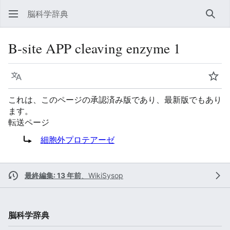
脳科学辞典
検索
Β-site APP cleaving enzyme 1
言語
ウォ
これは、このページの承認済み版であり、最新版でもあり
ます。
転送ページ
転送先:
細胞外プロテアーゼ
最終編集: 13 年前
、
WikiSysop
脳科学辞典