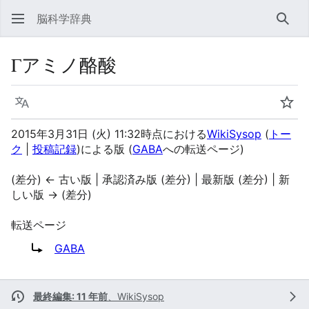
脳科学辞典
検索
Γアミノ酪酸
言語
ウォ
2015年3月31日 (火) 11:32時点における
WikiSysop
(
トー
ク
|
投稿記録
)
による版
(
GABA
への転送ページ)
(差分) ← 古い版 | 承認済み版 (差分) | 最新版 (差分) | 新
しい版 → (差分)
転送ページ
転送先:
GABA
最終編集: 11 年前
、
WikiSysop