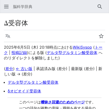
脳科学辞典
検索
Δ受容体
言語
ウォ
2025年6月5日 (木) 20:18時点における
WikiSysop
(
トー
ク
|
投稿記録
)
による版
(
デルタ型グルタミン酸受容体
へ
のリダイレクトを解除しました)
(
差分
)
← 古い版
| 承認済み版 (差分) | 最新版 (差分) | 新
しい版 → (差分)
デルタ型グルタミン酸受容体
δオピオイド受容体
このページは
曖昧さ回避のためのページ
です。
一つの語句が複数の意味・職能を有する場合の