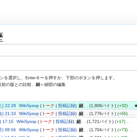
歴
ンを選択し、Enterキーを押すか、下部のボタンを押します。
直前の版との比較、
細
＝細部の編集
) 22:28
WikiSysop
トーク
投稿記録
細
1,808バイト
+32
) 21:10
WikiSysop
トーク
投稿記録
細
1,776バイト
+55
 17:15
WikiSysop
トーク
投稿記録
細
1,721バイト
+17
) 08:56
WikiSysop
トーク
投稿記録
細
1,704バイト
+73