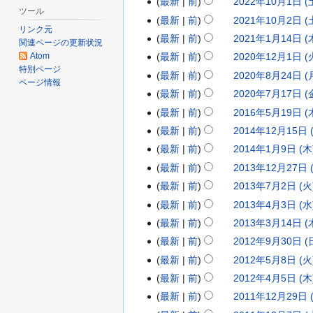
最新
前
2022年10月1日 (土
年
5
2
0
2
約
要
の
ツール
集
編
な
最新
前
2021年10月2日 (土
9
年
5
2
0
2
約
要
の
リンク元
集
編
し
な
最新
前
2021年1月14日 (木
月
8
年
5
2
0
2
約
関連ページの更新状況
要
の
集
編
し
な
Atom
最新
前
2020年12月1日 (火
1
月
6
年
2
2
0
2
約
要
の
集
特別ページ
編
し
な
3
最新
前
2020年8月24日 (月
1
月
4
年
1
2
0
2
約
要
ページ情報
の
集
編
し
な
日
5
最新
前
2020年7月17日 (金
1
月
1
年
1
2
0
2
約
要
の
集
編
し
な
(
日
日
最新
前
2016年5月19日 (木
1
0
1
年
0
2
0
2
約
要
の
集
編
し
土
な
(
(
4
最新
前
2014年12月15日 (
月
0
1
年
0
2
0
2
約
要
の
集
編
し
)
金
な
日
日
1
最新
前
2014年1月9日 (木)
月
月
1
年
0
1
0
2
約
要
の
集
編
し
)
)
な
(
日
2
最新
前
2013年12月27日 (
1
2
8
年
6
1
0
2
約
要
の
集
編
し
月
な
(
日
4
最新
前
2013年7月2日 (火)
月
月
7
年
4
1
0
2
約
要
の
集
編
し
)
土
な
(
日
1
最新
前
2013年4月3日 (水)
2
月
5
年
4
1
0
2
約
要
の
集
編
し
)
土
な
(
日
4
最新
前
2013年3月14日 (木
1
月
1
年
3
1
0
2
約
要
の
集
編
し
)
木
な
(
日
7
最新
前
2012年9月30日 (日
1
2
1
年
3
1
0
2
約
要
の
集
編
し
)
火
な
(
日
9
最新
前
2012年5月8日 (火)
月
月
1
年
3
1
0
2
約
要
の
集
編
し
)
月
な
(
日
1
最新
前
2012年4月5日 (木)
9
2
7
年
3
1
0
2
約
要
の
集
編
し
)
金
な
(
5
日
最新
前
2011年12月29日 (
月
月
4
年
2
1
0
2
約
要
の
集
編
し