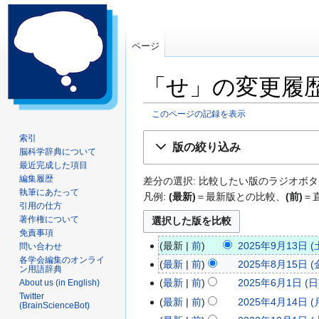
ページ
「せ」の変更履
このページの記録を表示
ナ
検
索引
版の絞り込み
脳科学辞典について
ビ
索
最近完成した項目
ゲ
に
編集履歴
差分の選択: 比較したい版のラジオボタ
ー
移
執筆にあたって
凡例:
(最新)
＝最新版との比較、
(前)
＝
シ
動
引用の仕方
ョ
著作権について
ン
免責事項
最新
前
2025年9月13日 (土
問い合わせ
に
2
編
各学会編集のオンライ
移
最新
前
2025年8月15日 (金
0
2
ン用語辞典
集
動
編
最新
前
2025年6月1日 (日)
About us (in English)
2
0
2
の
集
Twitter
編
最新
前
2025年4月14日 (月
5
2
0
2
(BrainScienceBot)
要
の
集
編