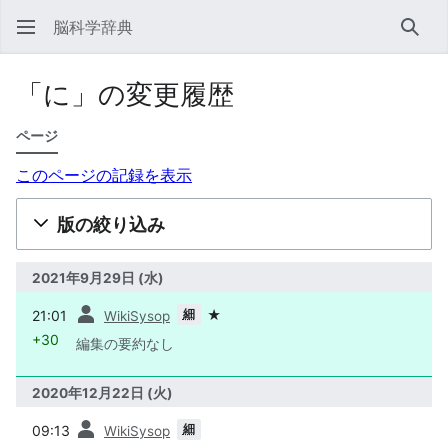
脳科学辞典
検索
「に」の変更履歴
ページ
このページの記録を表示
版の絞り込み
2021年9月29日 (水)
前
細
21:01
★
WikiSysop
+30
編集の要約なし
2020年12月22日 (火)
前
細
09:13
WikiSysop