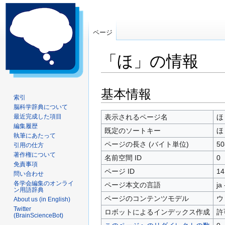
ページ
「ほ」の情報
ナ
検
基本情報
索引
ビ
索
脳科学辞典について
ゲ
に
最近完成した項目
表示されるページ名
ほ
ー
移
編集履歴
既定のソートキー
ほ
シ
動
執筆にあたって
ページの長さ (バイト単位)
50
引用の仕方
ョ
著作権について
ン
名前空間 ID
0
免責事項
に
ページ ID
14
問い合わせ
移
各学会編集のオンライ
ページ本文の言語
ja
動
ン用語辞典
ページのコンテンツモデル
ウ
About us (in English)
Twitter
ロボットによるインデックス作成
許
(BrainScienceBot)