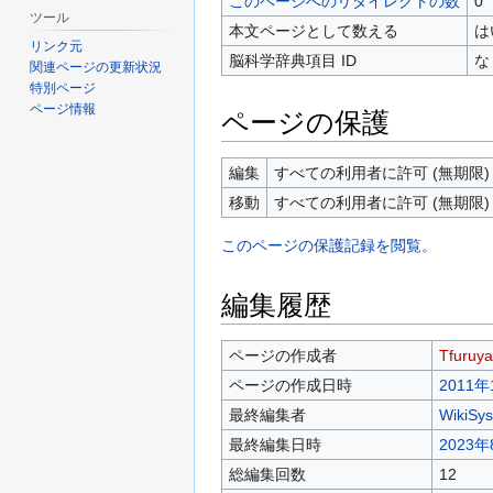
このページへのリダイレクトの数
0
ツール
本文ページとして数える
は
リンク元
脳科学辞典項目 ID
な
関連ページの更新状況
特別ページ
ページ情報
ページの保護
編集
すべての利用者に許可 (無期限)
移動
すべての利用者に許可 (無期限)
このページの保護記録を閲覧。
編集履歴
ページの作成者
Tfuruya
ページの作成日時
2011年
最終編集者
WikiSy
最終編集日時
2023年
総編集回数
12