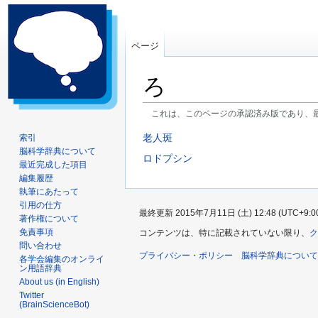
ページ
ろ
これは、このページの承認済み版であり、
ナ
検
老人斑
索引
脳科学辞典について
ビ
索
ロドプシン
最近完成した項目
ゲ
に
編集履歴
ー
移
執筆にあたって
シ
動
引用の仕方
最終更新 2015年7月11日 (土) 12:48 (UTC+9:0
ョ
著作権について
ン
免責事項
コンテンツは、特に記載されていない限り、
ク
問い合わせ
に
プライバシー・ポリシー
脳科学辞典について
各学会編集のオンライ
移
ン用語辞典
動
About us (in English)
Twitter
(BrainScienceBot)