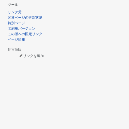
ツール
リンク元
関連ページの更新状況
特別ページ
印刷用バージョン
この版への固定リンク
ページ情報
他言語版
リンクを追加