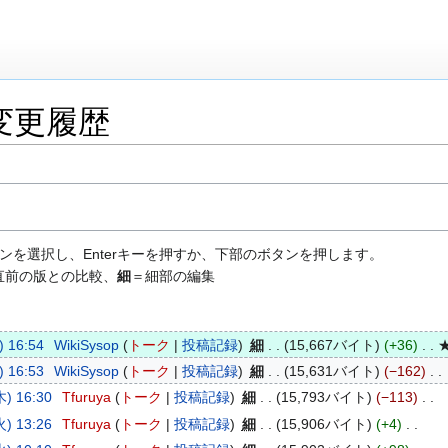
変更履歴
ンを選択し、Enterキーを押すか、下部のボタンを押します。
直前の版との比較、
細
＝細部の編集
 16:54
WikiSysop
トーク
投稿記録
細
15,667バイト
+36
 16:53
WikiSysop
トーク
投稿記録
細
15,631バイト
−162
) 16:30
Tfuruya
トーク
投稿記録
細
15,793バイト
−113
) 13:26
Tfuruya
トーク
投稿記録
細
15,906バイト
+4