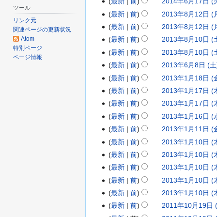
最新
前
2014年6月17日 (火
年
1
0
2
約
要
の
ツール
集
編
な
最新
前
2013年8月12日 (月
2
6
1
0
2
約
要
の
リンク元
集
編
し
な
最新
前
2013年8月12日 (月
月
年
4
1
0
約
関連ページの更新状況
要
の
集
編
し
な
Atom
最新
前
2013年8月10日 (土
4
4
年
4
1
2
約
要
の
集
特別ページ
し
な
日
最新
前
2013年8月10日 (土
月
6
年
3
0
約
要
ページ情報
の
し
な
(
最新
前
2013年6月8日 (土)
1
月
6
年
1
2
約
要
し
な
土
4
最新
前
2013年1月18日 (金
2
月
8
3
0
2
約
し
)
な
日
4
最新
前
2013年1月17日 (木
1
月
年
1
0
2
編
し
(
日
7
最新
前
2013年1月17日 (木
1
8
3
1
0
集
編
木
(
日
2
最新
前
2013年1月16日 (水
月
年
3
1
2
の
集
編
)
火
(
日
最新
前
2013年1月11日 (金
1
6
年
3
0
2
要
の
集
編
)
火
(
0
最新
前
2013年1月10日 (木
月
1
年
1
0
2
約
要
の
集
編
)
月
な
日
最新
前
2013年1月10日 (木
8
月
1
3
1
0
約
要
の
集
編
し
)
な
(
日
最新
前
2013年1月10日 (木
1
月
年
3
1
約
要
の
集
編
し
土
な
(
8
最新
前
2013年1月10日 (木
1
1
年
3
約
要
の
集
編
し
)
な
土
日
7
最新
前
2013年1月10日 (木
月
1
年
約
要
の
集
編
し
)
な
(
日
最新
前
2011年10月19日 (
1
月
1
2
約
要
の
集
編
し