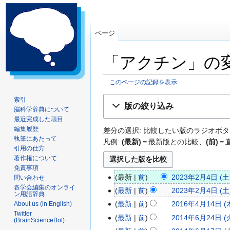
ページ
「アクチン」の
このページの記録を表示
ナ
検
索引
版の絞り込み
脳科学辞典について
ビ
索
最近完成した項目
ゲ
に
編集履歴
差分の選択: 比較したい版のラジオボタ
ー
移
執筆にあたって
凡例:
(最新)
＝最新版との比較、
(前)
＝
シ
動
引用の仕方
ョ
著作権について
ン
免責事項
最新
前
2023年2月4日 (土)
問い合わせ
に
2
編
各学会編集のオンライ
移
最新
前
2023年2月4日 (土)
0
ン用語辞典
集
動
編
最新
前
2016年4月14日 (木
About us (in English)
2
2
の
集
Twitter
編
最新
前
2014年6月24日 (火
3
0
2
(BrainScienceBot)
要
の
集
編