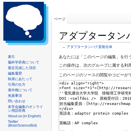
ページ
アダプタータン
←
アダプタータンパク質複合体
ナ
検
あなたには「このページの編集」を行
索引
脳科学辞典について
ビ
索
この操作は、次のグループに属する利
最近完成した項目
ゲ
に
編集履歴
このページのソースの閲覧やコピーが
ー
移
執筆にあたって
シ
動
引用の仕方
ョ
著作権について
ン
免責事項
問い合わせ
に
各学会編集のオンライ
移
ン用語辞典
動
About us (in English)
Twitter
(BrainScienceBot)