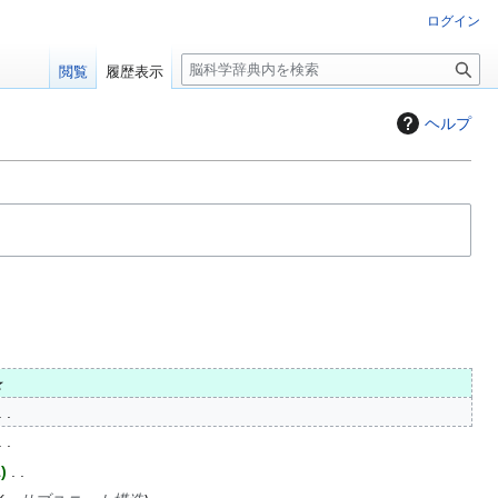
ログイン
検
閲覧
履歴表示
索
ヘルプ
★
1