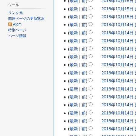
最新
前
2018年10月15日 (
年
8
2
約
要
の
ツール
集
な
最新
前
2018年10月15日 (
1
年
0
約
要
の
リンク元
し
な
最新
前
2018年10月15日 (
1
1
1
約
関連ページの更新状況
要
編
し
な
Atom
最新
前
2018年10月14日 (
月
1
8
2
約
集
特別ページ
し
な
1
最新
前
2018年10月14日 (
月
年
0
ページ情報
の
し
7
1
最新
前
2018年10月14日 (
1
1
要
編
日
6
最新
前
2018年10月14日 (
0
8
約
集
編
(
な
日
最新
前
2018年10月14日 (
月
年
の
集
し
土
(
1
最新
前
2018年10月14日 (
1
要
の
編
)
金
5
最新
前
2018年10月14日 (
0
約
要
集
)
な
日
最新
前
2018年10月14日 (
月
約
の
し
(
な
1
最新
前
2018年10月14日 (
要
し
月
4
最新
前
2018年10月14日 (
約
編
)
な
日
最新
前
2018年10月14日 (
集
し
(
最新
前
2018年10月14日 (
の
編
日
最新
前
2018年10月14日 (
要
集
)
最新
前
2018年10月14日 (
約
の