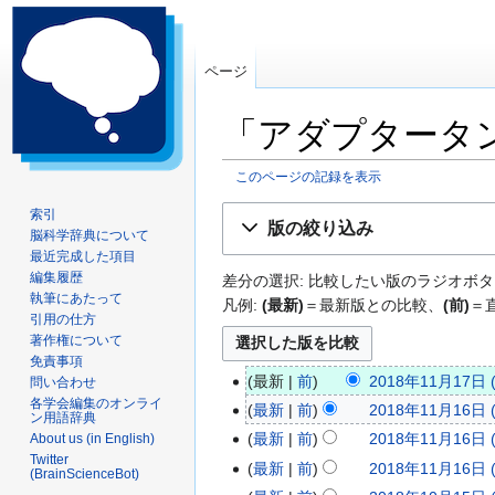
ページ
「アダプタータ
このページの記録を表示
ナ
検
索引
版の絞り込み
脳科学辞典について
ビ
索
最近完成した項目
ゲ
に
編集履歴
差分の選択: 比較したい版のラジオボタ
ー
移
執筆にあたって
凡例:
(最新)
＝最新版との比較、
(前)
＝
シ
動
引用の仕方
ョ
著作権について
ン
免責事項
最新
前
2018年11月17日 (
問い合わせ
に
2
編
各学会編集のオンライ
移
最新
前
2018年11月16日 (
0
2
ン用語辞典
集
動
編
最新
前
2018年11月16日 (
About us (in English)
1
0
の
集
Twitter
編
最新
前
2018年11月16日 (
8
1
(BrainScienceBot)
要
の
集
編