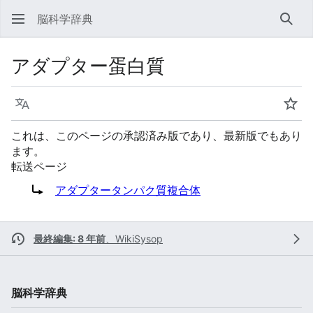
脳科学辞典
検索
アダプター蛋白質
言語
ウォ
これは、このページの承認済み版であり、最新版でもあり
ます。
転送ページ
転送先:
アダプタータンパク質複合体
最終編集: 8 年前
、
WikiSysop
脳科学辞典