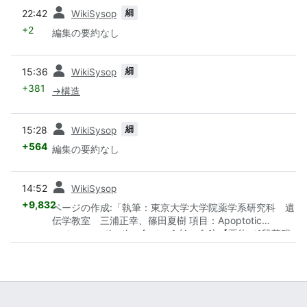
前
細
22:42
WikiSysop
+2
編集の要約なし
前
細
15:36
WikiSysop
+381
→
構造
前
細
15:28
WikiSysop
+564
編集の要約なし
前
14:52
WikiSysop
+9,832
ページの作成:「執筆：東京大学大学院薬学系研究科 遺
伝学教室 三浦正幸、篠田夏樹 項目：Apoptotic
protease activating factor 1 (Apaf-1) 【要約（1段落程
度。一番上に見出しなしで記事全体の要約を記述して下
さい。】 哺乳類細胞では放射線や、栄養因子除去によっ
てアポトーシス経路が活性化されるとミトコンドリア膜
間腔からシトクロムcが細胞質ゾルに漏出する。Ap…」