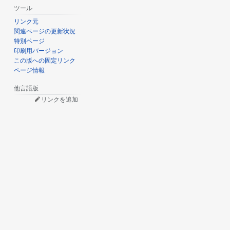
ツール
リンク元
関連ページの更新状況
特別ページ
印刷用バージョン
この版への固定リンク
ページ情報
他言語版
リンクを追加