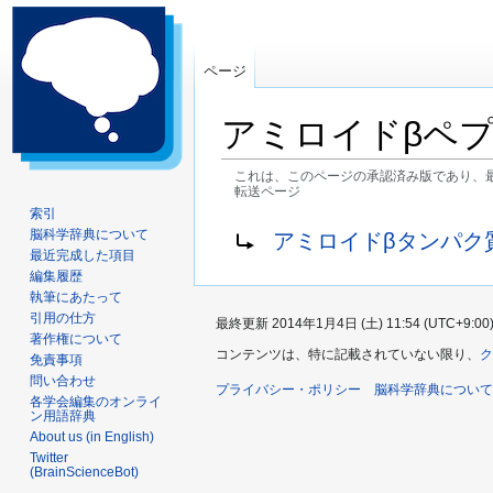
ページ
アミロイドβペ
これは、このページの承認済み版であり、
転送ページ
索引
ナ
検
転送先:
脳科学辞典について
アミロイドβタンパク
ビ
索
最近完成した項目
ゲ
に
編集履歴
執筆にあたって
ー
移
引用の仕方
最終更新 2014年1月4日 (土) 11:54 (UTC+9:00
シ
動
著作権について
ョ
コンテンツは、特に記載されていない限り、
ク
免責事項
ン
問い合わせ
プライバシー・ポリシー
脳科学辞典について
に
各学会編集のオンライ
ン用語辞典
移
About us (in English)
動
Twitter
(BrainScienceBot)