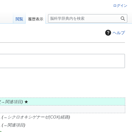
ログイン
検
閲覧
履歴表示
索
ヘルプ
→
関連項目
★
→
シクロオキシゲナーゼ(COX)経路
→
関連項目