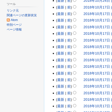
最新
前
2018年10月24日 (
年
8
1
要
ツール
編
最新
前
2018年10月17日 (
8
年
8
2
約
リンク元
集
編
な
最新
前
2018年10月17日 (
月
1
年
0
関連ページの更新状況
の
集
し
Atom
最新
前
2018年10月17日 (
1
0
1
1
要
の
特別ページ
1
最新
前
2018年10月17日 (
月
0
8
約
要
ページ情報
な
日
2
最新
前
2018年10月17日 (
月
年
約
編
し
な
(
5
2
最新
前
2018年10月17日 (
1
集
し
金
日
4
最新
前
2018年10月17日 (
0
の
)
(
日
最新
前
2018年10月17日 (
月
要
木
(
1
最新
前
2018年10月17日 (
約
)
水
な
7
最新
前
2018年10月17日 (
し
)
日
最新
前
2018年10月17日 (
(
最新
前
2018年10月17日 (
水
最新
前
2018年10月17日 (
)
最新
前
2018年10月17日 (
最新
前
2018年10月17日 (
編
最新
前
2018年10月17日 (
集