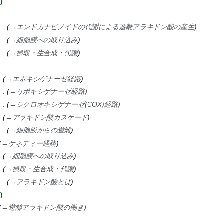
4
→
エンドカナビノイドの代謝による遊離アラキドン酸の産生
→
細胞膜への取り込み
→
摂取・生合成・代謝
→
エポキシゲナーゼ経路
→
リポキシゲナーゼ経路
→
シクロオキシゲナーゼ(COX)経路
→
アラキドン酸カスケード
→
細胞膜からの遊離
→
ケネディー経路
→
細胞膜への取り込み
→
摂取・生合成・代謝
→
アラキドン酸とは
2
→
遊離アラキドン酸の働き