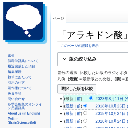
ページ
「アラキドン酸
このページの記録を表示
ナ
検
索引
版の絞り込み
脳科学辞典について
ビ
索
最近完成した項目
ゲ
に
編集履歴
差分の選択: 比較したい版のラジオボタ
ー
移
執筆にあたって
凡例:
(最新)
＝最新版との比較、
(前)
＝
シ
動
引用の仕方
ョ
著作権について
ン
免責事項
最新
前
2023年8月11日 (金
問い合わせ
に
2
各学会編集のオンライ
移
最新
前
2018年10月25日 (
0
2
ン用語辞典
動
編
最新
前
2018年10月24日 (
About us (in English)
2
0
2
集
Twitter
最新
前
2018年10月24日 (
3
1
0
(BrainScienceBot)
の