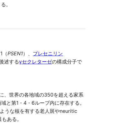
よる。
1（
PSEN1
）、
プレセニリン
後述する
γセクレターゼ
の構成分子で
に、世界の各地域の350を超える家系
域と第1・4・6ループ内に存在する。
な核を有する老人斑やneuritic
変異もある。