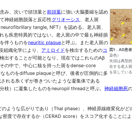
含み、次いで頭頂葉と
前頭葉
に強い大脳萎縮を認め
て神経細胞脱落と反応性
グリオーシス
、老人斑
urofibrillary tangle, NFT）を認める。老人斑、
ずれも疾患特異的ではない。老人斑の中で最も神経損
を伴うものを
neuritic plaque
と呼ぶ。また老人斑の
疫組織化学により、
アミロイド
を検出するための
コ
図1．AD患
染色）
検出することが可能となり、現在ではこれらのAβ
矢頭は典型
中で、中心に核を持った斑をdense-core
在する老人斑は
を呈してい
ものをdiffuse plaqueと呼び、後者が圧倒的に多
形成される糸くずが巻きついたような凝集体である
に凝集したものをneuropil threadと呼ぶ。
神経細胞死
うな広がりであり（Thal phase）、神経原線維変化がどのよ
eがどのような密度で存在するか（CERAD score）をスコア化す