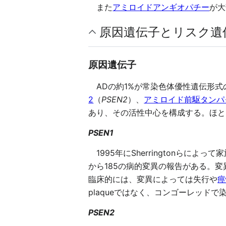
また
アミロイドアンギオパチー
が大
原因遺伝子とリスク遺
原因遺伝子
ADの約1%が常染色体優性遺伝形式
2
（
PSEN2
）、
アミロイド前駆タンパ
あり、その活性中心を構成する。ほと
PSEN1
1995年にSherringtonらによっ
から185の病的変異の報告がある。
臨床的には、変異によっては失行や
痙
plaqueではなく、コンゴーレッドで染ま
PSEN2