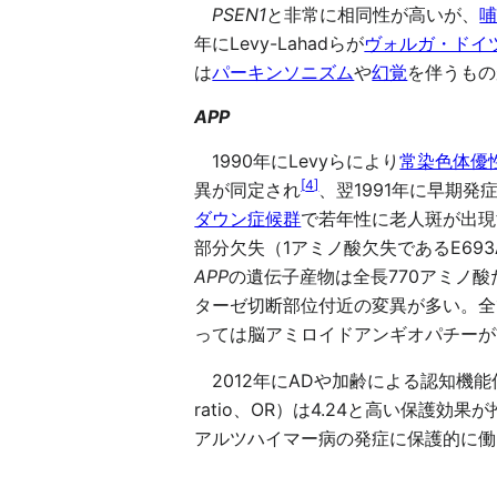
PSEN1
と非常に相同性が高いが、
年にLevy-Lahadらが
ヴォルガ・ドイ
は
パーキンソニズム
や
幻覚
を伴うもの
APP
1990年にLevyらにより
常染色体優
[
4
]
異が同定され
、翌1991年に早期発
ダウン症候群
で若年性に老人斑が出現
部分欠失（1アミノ酸欠失であるE6
APP
の遺伝子産物は全長770アミノ
ターゼ切断部位付近の変異が多い。全
っては脳アミロイドアンギオパチーが
2012年にADや加齢による認知機
ratio、OR）は4.24と高い保
アルツハイマー病の発症に保護的に働