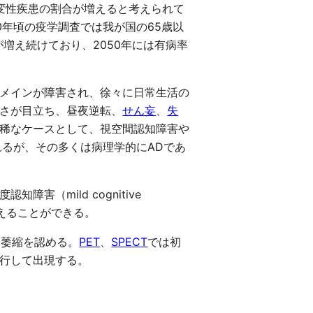
変性疾患の割合が増えると考えられて
0年頃の疫学調査では我が国の65歳以
増え続けており、2050年には有病率
メインが障害され、徐々に日常生活の
さが目立ち、昼夜逆転、
せん妄
、
失
稀なケースとして、視空間認知障害や
れるが、その多くは病理学的にADであ
（mild cognitive
考えることができる。
脳萎縮を認める。
PET
、
SPECT
では初
行して出現する。