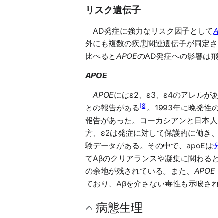
リスク遺伝子
AD発症に強力なリスク因子として
外にも複数の疾患関連遺伝子が同定されつつ
比べると
APOE
のAD発症への影響は
APOE
APOE
にはε2、ε3、ε4のアレル
[
8
]
との報告がある
。1993年に晩発性
報告があった。コーカシアンと日本人の疫学調
方、ε2は発症に対して保護的に働き、ε
験データがある。その中で、apoEは
てAβのクリアランスや凝集に関わる
の余地が残されている。また、
APOE
ており、Aβを介さない毒性も示唆さ
病態生理