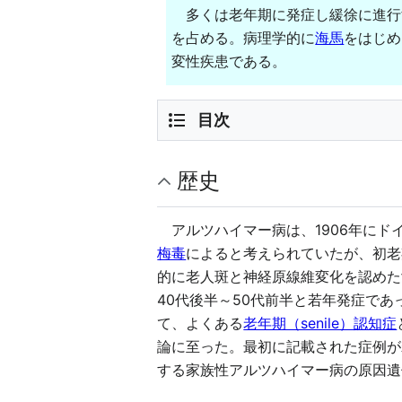
多くは老年期に発症し緩徐に進行
を占める。病理学的に
海馬
をはじめ
変性疾患である。
目次
歴史
アルツハイマー病は、1906年にド
梅毒
によると考えられていたが、初老期（
的に老人斑と神経原線維変化を認めた
40代後半～50代前半と若年発症で
て、よくある
老年期（senile）認知症
論に至った。最初に記載された症例が
する家族性アルツハイマー病の原因遺