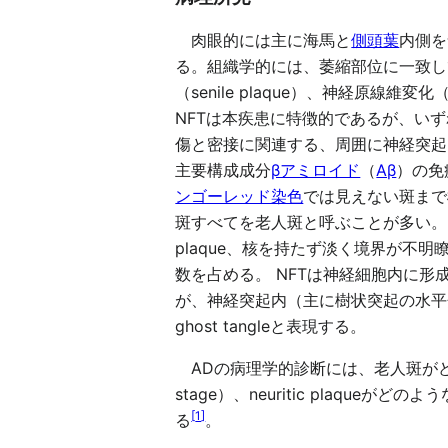
肉眼的には主に海馬と
側頭葉
内側を
る。組織学的には、萎縮部位に一致し
（senile plaque）、神経原線維変化（ne
NFTは本疾患に特徴的であるが、い
傷と密接に関連する、周囲に神経突起
主要構成成分
βアミロイド
（
Aβ
）の免
ンゴーレッド染色
では見えない斑まで
斑すべてを老人斑と呼ぶことが多い。その
plaque、核を持たず淡く境界が不明瞭な
数を占める。 NFTは神経細胞内に
が、神経突起内（主に樹状突起の水平分枝）
ghost tangleと表現する。
ADの病理学的診断には、老人斑がどのよ
stage）、neuritic plaqu
[
1
]
る
。