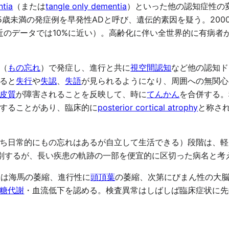
ntia
（または
tangle only dementia
）といった他の認知症性の
5歳未満の発症例を早発性ADと呼び、遺伝的素因を疑う。200
近のデータでは10%に近い）。高齢化に伴い全世界的に有病者が
。
（
もの忘れ
）で発症し、進行と共に
視空間認知
など他の認知ド
ると
失行
や
失認
、
失語
が見られるようになり、周囲への無関心
皮質
が障害されることを反映して、時に
てんかん
を合併する。
することがあり、臨床的に
posterior cortical atrophy
と称さ
常的にもの忘れはあるが自立して生活できる）段階は、軽度認知障害
Dとは区別するが、長い疾患の軌跡の一部を便宜的に区切った病名と
期は海馬の萎縮、進行性に
頭頂葉
の萎縮、次第にびまん性の大
糖代謝
・血流低下を認める。検査異常はしばしば臨床症状に先