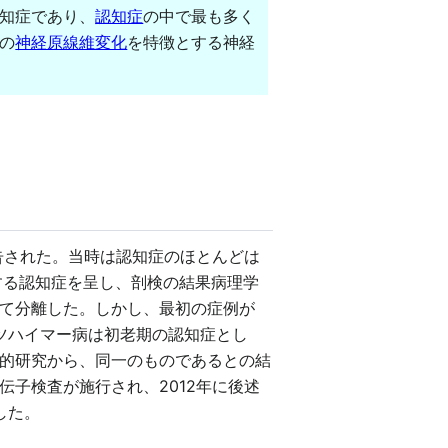
知症であり、
認知症
の中で最も多く
の
神経原線維変化
を特徴とする神経
告された。当時は認知症のほとんどは
する認知症を呈し、剖検の結果病理学
て分離した。しかし、最初の症例が
ルツハイマー病は初老期の認知症とし
学的研究から、同一のものであるとの結
子検査が施行され、2012年に後述
した。