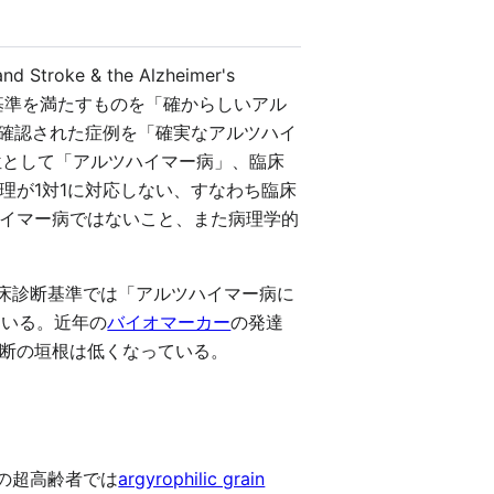
d Stroke & the Alzheimer's
、臨床診断基準を満たすものを「確からしいアル
ー病理が確認された症例を「確実なアルツハイ
的疾患単位として「アルツハイマー病」、臨床
理が1対1に対応しない、すなわち臨床
イマー病ではないこと、また病理学的
tion）による臨床診断基準では「アルツハイマー病に
ている。近年の
バイオマーカー
の発達
断の垣根は低くなっている。
の超高齢者では
argyrophilic grain