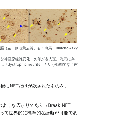
者脳
（左：側頭葉皮質、右：海馬、Bielchowsky
的な神経原線維変化、矢印が老人斑。海馬に存
「dystrophic neurite」という特徴的な形態
る。
の後にNFTだけが残されたものを、
うな広がりであり（Braak NFT
ることによって世界的に標準的な診断が可能であ