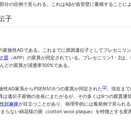
部分の症例で見られる。これはAβが血管壁に蓄積することに
伝子
の家族性ADである。これまでに原因遺伝子としてプレセニリン
ク質
（
APP
）の変異が同定されている。プレセニリン1・2は、
んどの変異が浸透率100%である。
[
2
]
て家族性AD家系から
PSEN1
の5つの変異が同定された
。現在まで
変異は遺伝子産物の全長にまたがるが、その多くは9つの膜貫通領
性対麻痺
が目立つことがあり、病理学的には孤発例で見られるよう
らない綿花様の斑（cotton wool plaque）を特徴とする