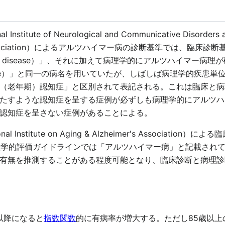
itute of Neurological and Communicative Disorders an
sorders Association）によるアルツハイマー病の診断基準では
eimer's disease）」、それに加えて病理学的にアルツハイマ
r's disease）」と同一の病名を用いていたが、しばしば病理学
（老年期）認知症」と区別されて表記される。これは臨床と病
たすような認知症を呈する症例が必ずしも病理学的にアルツハ
認知症を呈さない症例があることによる。
l Institute on Aging & Alzheimer's Associa
」、病理学的評価ガイドラインでは「アルツハイマー病」と記載され
有無を推測することがある程度可能となり、臨床診断と病理診
以降になると
指数関数
的に有病率が増大する。ただし85歳以上