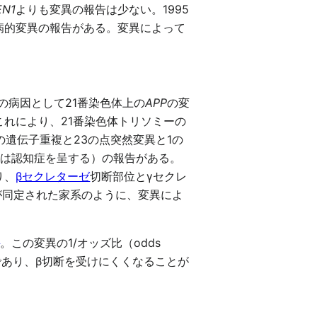
EN1
よりも変異の報告は少ない。1995
の病的変異の報告がある。変異によって
ypeの病因として21番染色体上の
APP
の変
これにより、21番染色体トリソミーの
遺伝子重複と23の点突然変異と1の
体は認知症を呈する）の報告がある。
り、
βセクレターゼ
切断部位とγセクレ
が同定された家系のように、変異によ
]
。この変異の1/オッズ比（odds
傍であり、β切断を受けにくくなることが