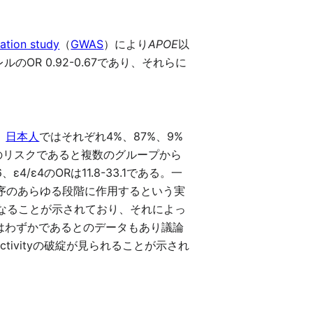
ation study
（
GWAS
）により
APOE
以
のOR 0.92-0.67であり、それらに
、
日本人
ではそれぞれ4%、87%、9%
のリスクであると複数のグループから
/ε4のORは11.8-33.1である。一
病態機序のあらゆる段階に作用するという実
なることが示されており、それによっ
はわずかであるとのデータもあり議論
ectivityの破綻が見られることが示され