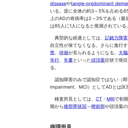
disease
や
tangle-predominant deme
いる。逆に全体の約3～5%を占める6
上のADの有病率は2～3%である（最
は85人に1人になると推測されている
典型的な経過としては、
記銘力障害
自立性が保てなくなる。さらに進行す
禁
、
徘徊
が見られるようになる。
大脳
失行
、
失書
といった
頭頂葉
症状で発症
る。
認知障害のみで認知症ではない（即ち日
impairment、MCI）としてA
検査所見としては、
CT
・
MRI
で初
期から
後部帯状回
～
楔前部
や頭頂葉の
病理所見