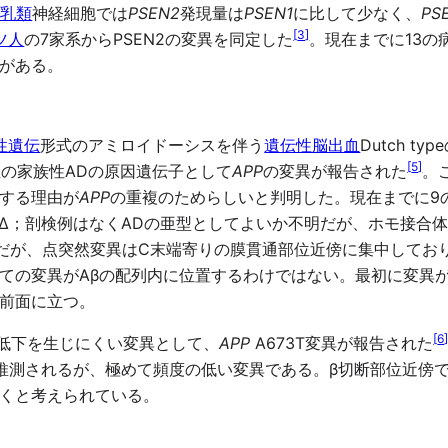
哺乳類
神経細胞では
PSEN2
発現量は
PSEN1
に比して少なく、
PS
[
3
]
ツ人
の7家系からPSEN2の変異を同定した
。現在までに13
がある。
性遺伝
形式のアミロイドーシスを伴う
遺伝性脳出血
Dutch t
[
5
]
症の家族性ADの原因遺伝子として
APP
の変異が報告された
。
する理由が
APP
の重複のためらしいと判明した。現在までに9の
93Δ；剖検例はなくADの亜型としてよいか不明だが、ホモ接合
酸だが、点突然変異はC末端寄りの膜貫通部位近傍に集中してお
ての変異がAβの配列内に位置するわけではない。最初に変異
前面に立つ。
[
6
能低下を生じにくい変異として、
APP
A673T変異が報告された
護効果が推測されるが、極めて頻度の低い変異である。β切断部位近
くと考えられている。