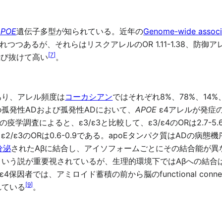
APOE
遺伝子多型が知られている。近年の
Genome-wide associ
あるが、それらはリスクアレルのOR 1.11-1.38、防御アレル
[
7
]
飛び抜けて高い
。
があり、アレル頻度は
コーカシアン
ではそれぞれ8%、78%、14%
の孤発性ADおよび孤発性ADにおいて、
APOE
ε4アレルが発症
査によると、ε3/ε3と比較して、ε3/ε4のORは2.7-5.6、ε4
2/ε3のORは0.6-0.9である。apoEタンパク質はADの
分泌
されたAβに結合し、アイソフォームごとにその結合能が異
という説が重要視されているが、生理的環境下ではAβへの結合
ε4保因者では、アミロイド蓄積の前から脳のfunctional conn
[
9
]
れている
。