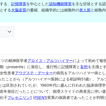
する、
記憶障害
を中心とした
認知機能障害
を主な症状とする認
とする
大脳皮質
の萎縮、組織学的には細胞外の
老人斑
と細胞内
イツの精神医学者
アロイス・アルツハイマー
によって初めて報
presenile）に発症し、進行性に記憶障害と
妄想
を主徴と
女性患者
アウグステ・データー
の病気をアルツハイマー病とし
あったことから（アルツハイマー医師による初診時51歳）、ア
とは区別されていたが、1960年代に盛んに行われた臨床病理
若年発症だったことについて、病理スライドの再発見に伴い遺伝
伝子
プレセニリン1
(
PSEN1
)変異の保因者であったことが判明