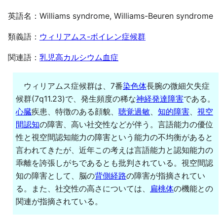
英語名：Williams syndrome, Williams-Beuren syndrome
類義語：
ウィリアムス-ボイレン症候群
関連語：
乳児高カルシウム血症
ウィリアムス症候群は、7番
染色体
長腕の微細欠失症
候群(7q11.23)で、発生頻度の稀な
神経発達障害
である。
心臓
疾患、特徴のある顔貌、
聴覚過敏
、
知的障害
、
視空
間認知
の障害、高い社交性などが伴う。言語能力の優位
性と視空間認知能力の障害という能力の不均衡があると
言われてきたが、近年この考えは言語能力と認知能力の
乖離を誇張しがちであるとも批判されている。視空間認
知の障害として、脳の
背側経路
の障害が指摘されてい
る。また、社交性の高さについては、
扁桃体
の機能との
関連が指摘されている。