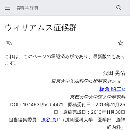
脳科学辞典
検索
ウィリアムス症候群
言語
ウォ
これは、このページの承認済み版であり、最新版でもあり
ます。
浅田 晃佑
東京大学先端科学技術研究センター
板倉 昭二
京都大学大学院文学研究科
DOI：
10.14931/bsd.4471
原稿受付日：2013年11月25
日 原稿完成日：2013年11月30日
担当編集委員：
漆谷 真
（滋賀医科大学 医学部 脳神
経内科）