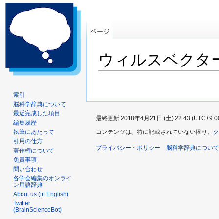
ページ
ウィルスベクタ
ナ
検
ビ
索
索引
脳科学辞典について
ゲ
に
最近完成した項目
ー
移
最終更新 2018年4月21日 (土) 22:43 (UTC+9:0
編集履歴
シ
動
執筆にあたって
コンテンツは、特に記載されていない限り、
ク
ョ
引用の仕方
プライバシー・ポリシー
ン
脳科学辞典について
著作権について
に
免責事項
問い合わせ
移
各学会編集のオンライ
動
ン用語辞典
About us (in English)
Twitter
(BrainScienceBot)