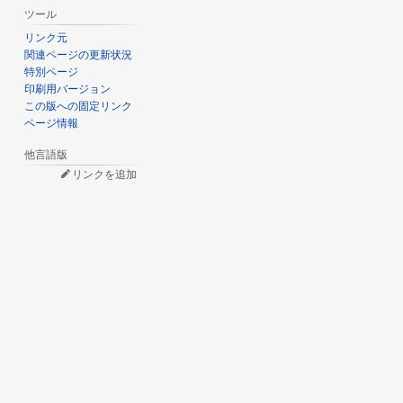
ツール
リンク元
関連ページの更新状況
特別ページ
印刷用バージョン
この版への固定リンク
ページ情報
他言語版
リンクを追加