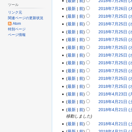
最新
前
2018年7月26日 (木
年
9
1
0
2
約
要
ツール
編
な
最新
前
2018年7月26日 (木
9
年
9
1
0
約
リンク元
集
し
な
最新
前
2018年7月25日 (水
月
5
年
8
1
2
関連ページの更新状況
の
し
Atom
最新
前
2018年7月25日 (水
2
月
4
年
8
0
要
特別ページ
編
2
最新
前
2018年7月25日 (水
1
月
7
年
1
約
ページ情報
集
な
日
1
最新
前
2018年7月25日 (水
1
月
7
8
の
し
(
日
日
最新
前
2018年7月25日 (水
2
月
年
要
火
(
(
7
最新
前
2018年7月25日 (水
2
7
約
)
土
な
月
日
6
最新
前
2018年7月25日 (水
月
し
)
)
(
日
最新
前
2018年7月25日 (水
2
金
(
5
最新
前
2018年7月25日 (水
)
木
日
最新
前
2018年7月25日 (水
)
(
最新
前
2018年4月23日 (月
2
編
水
最新
前
2018年4月21日 (土
0
2
集
)
最新
前
2018年4月21日 (土
1
0
の
移動しました
8
1
要
最新
前
2018年4月21日 (土
年
8
約
編
最新
前
2018年4月21日 (土