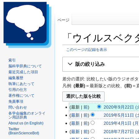
ページ
「ウイルスベク
このページの記録を表示
ナ
検
索引
版の絞り込み
脳科学辞典について
ビ
索
最近完成した項目
ゲ
に
編集履歴
差分の選択: 比較したい版のラジオボタ
ー
移
執筆にあたって
凡例:
(最新)
＝最新版との比較、
(前)
＝
シ
動
引用の仕方
ョ
著作権について
ン
免責事項
最新
前
2020年9月22日 (火
問い合わせ
に
2
編
各学会編集のオンライ
移
最新
前
2019年5月11日 (土
0
2
ン用語辞典
集
動
編
最新
前
2019年4月1日 (月)
About us (in English)
2
0
2
の
集
Twitter
最新
前
2018年7月27日 (金
0
1
0
2
(BrainScienceBot)
要
の