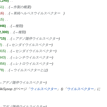
1,245
51
→
作製の概要
16
→
単純ヘルペスウイルスベクター
15
946
→
種類
2,300
→
種類
715
→
アデノ随伴ウイルスベクター
2
→
センダイウイルスベクター
315
→
センダイウイルスベクター
443
→
レンチウイルスベクター
356
→
レトロウイルスベクター
78
→
ウイルスベクターとは
→
アデノ随伴ウイルスベクター
ikiSysop がページ「
ウィルスベクター
」を「
ウイルスベクター
」に
→
アデノ随伴ウイルスベクター