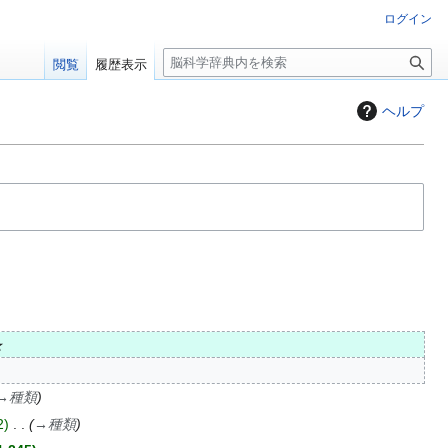
ログイン
検
閲覧
履歴表示
索
ヘルプ
★
→
種類
2
→
種類