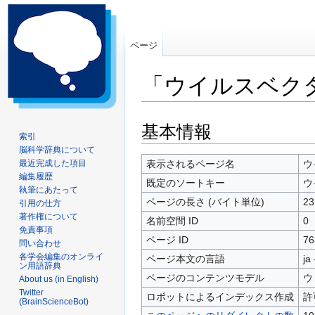
ページ
「ウイルスベク
ナ
検
基本情報
索引
ビ
索
脳科学辞典について
ゲ
に
最近完成した項目
表示されるページ名
ウ
ー
移
編集履歴
既定のソートキー
ウ
シ
動
執筆にあたって
ページの長さ (バイト単位)
23
引用の仕方
ョ
著作権について
ン
名前空間 ID
0
免責事項
に
ページ ID
76
問い合わせ
移
各学会編集のオンライ
ページ本文の言語
ja
動
ン用語辞典
ページのコンテンツモデル
ウ
About us (in English)
Twitter
ロボットによるインデックス作成
許
(BrainScienceBot)