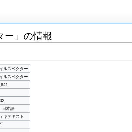
ター」の情報
イルスベクター
イルスベクター
,841
32
 - 日本語
ィキテキスト
可