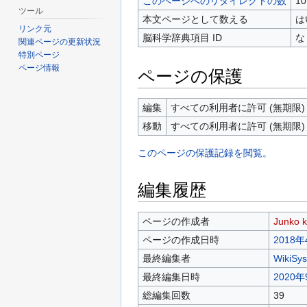
このページへのリダイレクトの数
10
ツール
本文ページとして数える
は
リンク元
脳科学辞典項目 ID
な
関連ページの更新状況
特別ページ
ページ情報
ページの保護
編集
すべての利用者に許可 (無期限)
移動
すべての利用者に許可 (無期限)
このページの保護記録を閲覧。
編集履歴
ページの作成者
Junko k
ページの作成日時
2018年
最終編集者
WikiSy
最終編集日時
2020年
総編集回数
39