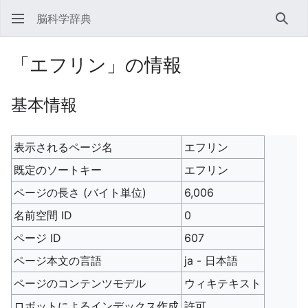
脳科学辞典
検索
「エフリン」の情報
基本情報
表示されるページ名
エフリン
既定のソートキー
エフリン
ページの長さ (バイト単位)
6,006
名前空間 ID
0
ページ ID
607
ページ本文の言語
ja - 日本語
ページのコンテンツモデル
ウィキテキスト
ロボットによるインデックス作成
許可