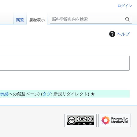
ログイン
検
閲覧
履歴表示
索
ヘルプ
示薬
への転送ページ
タグ
:
新規リダイレクト
★