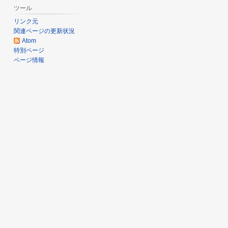
ツール
月
リンク元
3
関連ページの更新状況
1
Atom
日
特別ページ
ページ情報
(
金
)