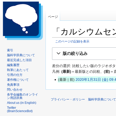
ページ
「カルシウムセ
このページの記録を表示
ナ
検
索引
版の絞り込み
脳科学辞典について
ビ
索
最近完成した項目
ゲ
に
編集履歴
差分の選択: 比較したい版のラジオボタ
ー
移
執筆にあたって
凡例:
(最新)
＝最新版との比較、
(前)
＝
シ
動
引用の仕方
ョ
最新
前
2020年1月31日 (金) 09:
著作権について
2
ン
免責事項
0
問い合わせ
に
2
各学会編集のオンライ
移
ン用語辞典
プライバシー・ポリシー
脳科学辞典について
0
動
About us (in English)
年
Twitter
(BrainScienceBot)
1