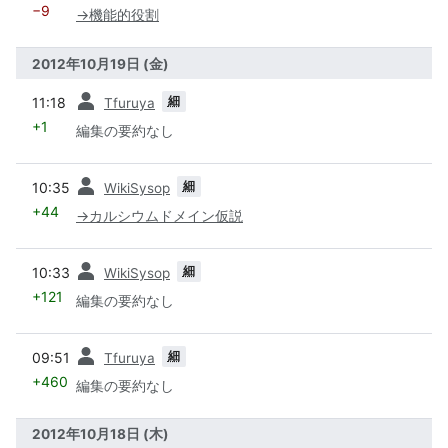
−9
→
機能的役割
2012年10月19日 (金)
前
細
11:18
Tfuruya
+1
編集の要約なし
前
細
10:35
WikiSysop
+44
→
カルシウムドメイン仮説
前
細
10:33
WikiSysop
+121
編集の要約なし
前
細
09:51
Tfuruya
+460
編集の要約なし
2012年10月18日 (木)