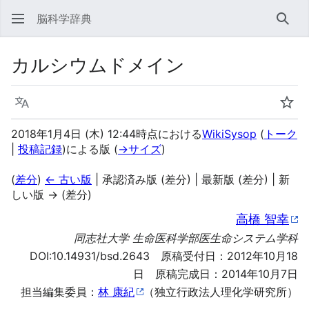
脳科学辞典
検索
カルシウムドメイン
言語
ウォ
2018年1月4日 (木) 12:44時点における
WikiSysop
(
トーク
|
投稿記録
)
による版
(
→
サイズ
)
(
差分
)
← 古い版
| 承認済み版 (差分) | 最新版 (差分) | 新
しい版 → (差分)
高橋 智幸
同志社大学 生命医科学部医生命システム学科
DOI:
10.14931/bsd.2643
原稿受付日：2012年10月18
日 原稿完成日：2014年10月7日
担当編集委員：
林 康紀
（独立行政法人理化学研究所）