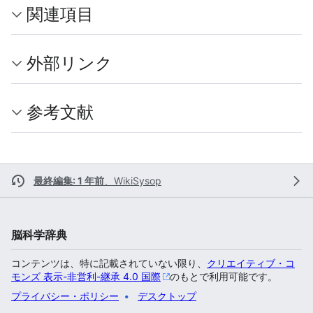
関連項目
外部リンク
参考文献
最終編集: 1 年前
、
WikiSysop
脳科学辞典
コンテンツは、特に記載されていない限り、
クリエイティブ・コ
モンズ 表示-非営利-継承 4.0 国際
のもとで利用可能です。
プライバシー・ポリシー
デスクトップ