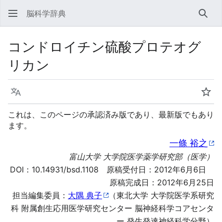
脳科学辞典
検索
コンドロイチン硫酸プロテオグ
リカン
言語
ウォ
これは、このページの承認済み版であり、最新版でもあり
ます。
一條 裕之
富山大学 大学院医学薬学研究部（医学）
DOI：
10.14931/bsd.1108
原稿受付日：2012年6月6日
原稿完成日：2012年6月25日
担当編集委員：
大隅 典子
（東北大学 大学院医学系研究
科 附属創生応用医学研究センター 脳神経科学コアセンタ
ー 発生発達神経科学分野）