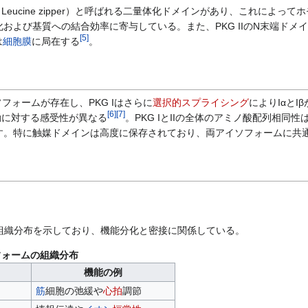
Leucine zipper）と呼ばれる二量体化ドメインがあり、これによって
化および基質への結合効率に寄与している。また、PKG IIのN末端ドメ
[
5
]
は
細胞膜
に局在する
。
ソフォームが存在し、PKG Iはさらに
選択的スプライシング
によりIαとI
[
6
]
[
7
]
動に対する感受性が異なる
。PKG IとIIの全体のアミノ酸配列相同
示す。特に触媒ドメインは高度に保存されており、両アイソフォームに共
組織分布を示しており、機能分化と密接に関係している。
ソフォームの組織分布
機能の例
筋
細胞の弛緩や
心拍
調節