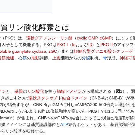
ク質リン酸化酵素とは
（PKG）は、
環状グアノシン一リン酸
（
cyclic GMP
,
cGMP
）によって
御因子として機能する。PKGは
PKG I
（
Iα
および
Iβ
）と
PKG II
のアイソフ
oluble guanylate cyclase
,
sGC
）または
膜結合型グアニル酸シクラーゼ
滑筋弛緩
、
心筋
の
拍動
調節、
上皮
細胞からの
分泌
制御、
骨
形成、
神経可
イン
と、
基質
の
リン酸化
を担う
触媒ドメイン
から構成される（
図1
）。調
引き起こす2つの
環状ヌクレオチド結合ドメイン
（CNB-AとCNB-B）
方が結合するが、CNB-BはcGMPに対しcAMPの200-500倍高い選択性
CNB-AのほうがBよりも約10倍親和性が高いが、PKG IIではほぼ同じで
ition domain）が含まれ、CNBへのcGMPの結合によってこの[自己阻害]]
触媒ドメインには基質認識部位と
ATP
結合ポケットがあり、基質認識部
からリン酸基を転移する。