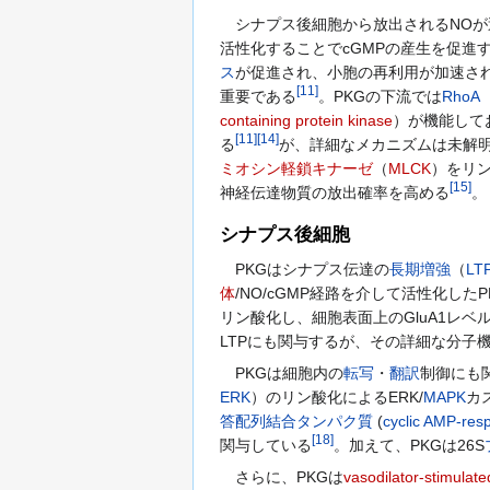
シナプス後細胞から放出されるNOが
活性化することでcGMPの産生を促進
ス
が促進され、小胞の再利用が加速さ
[
11
]
重要である
。PKGの下流では
RhoA
containing protein kinase
）が機能して
[
11
]
[
14
]
る
が、詳細なメカニズムは未解明
ミオシン軽鎖キナーゼ
（
MLCK
）をリ
[
15
]
神経伝達物質の放出確率を高める
。
シナプス後細胞
PKGはシナプス伝達の
長期増強
（
LT
体
/NO/cGMP経路を介して活性化したPK
リン酸化し、細胞表面上のGluA1レベ
LTPにも関与するが、その詳細な分子
PKGは細胞内の
転写
・
翻訳
制御にも
ERK
）のリン酸化によるERK/
MAPK
カ
答配列結合タンパク質
(
cyclic AMP-resp
[
18
]
関与している
。加えて、PKGは26S
さらに、PKGは
vasodilator-stimulat