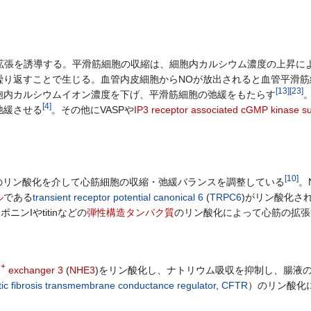
拡張を誘導する。平滑筋細胞の収縮は、細胞内カルシウム濃度の上昇によ
り返すことで生じる。血管内皮細胞からNOが放出されると血管平滑筋細胞
[
13
]
[
23
]
胞内カルシウムイオン濃度を下げ、平滑筋細胞の弛緩をもたらす
[
4
]
弛緩させる
。その他にVASPや
IP3 receptor associated cGMP kinase su
[
10
]
のリン酸化を介して心筋細胞の収縮・弛緩バランスを調整している
。
ル
である
transient receptor potential canonical 6
(
TRPC6
)がリン酸化さ
ニンIやtitinなどの
弾性構造タンパク質
のリン酸化によって心筋の拡張
+
H
exchanger 3
(
NHE3
)をリン酸化し、ナトリウム吸収を抑制し、腸液
tic fibrosis transmembrane conductance regulator
,
CFTR
）のリン酸化