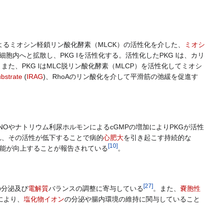
るミオシン軽鎖リン酸化酵素（MLCK）の活性化を介した、
ミオシ
内へと拡散し、PKG Iを活性化する。活性化したPKG Iは、カリ
。また、PKG IはMLC脱リン酸化酵素（MLCP）を活性化してミオシ
bstrate
(
IRAG
)、RhoAのリン酸化を介して平滑筋の弛緩を促進す
NOやナトリウム利尿ホルモンによるcGMPの増加によりPKGが活性
れ、その活性が低下することで病的
心肥大
を引き起こす持続的な
[
10
]
能が向上することが報告されている
。
[
27
]
の分泌及び
電解質
バランスの調整に寄与している
。また、
嚢胞性
により、
塩化物イオン
の分泌や腸内環境の維持に関与していること