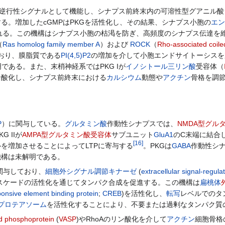
逆行性シグナルとして機能し、シナプス前終末内の可溶性型グアニル酸
する。増加したcGMPはPKGを活性化し、その結果、シナプス小胞の
エン
れる。この機構はシナプス小胞の枯渇を防ぎ、高頻度のシナプス伝達を
（
Ras homolog family member A
）および
ROCK
（
Rho-associated coiled
おり、膜脂質である
PI(4,5)P2
の増加を介して小胞エンドサイトーシスを
である。また、末梢神経系ではPKG Iが
イノシトール三リン酸
受容体（
ン酸化し、シナプス前終末における
カルシウム
動態や
アクチン
骨格を調
P
）に関与している。
グルタミン酸
作動性シナプスでは、
NMDA型グル
G IIが
AMPA型グルタミン酸受容体
サブユニット
GluA1
のC末端に結合し
[
16
]
ルを増加させることによってLTPに寄与する
。PKGは
GABA
作動性シ
機構は未解明である。
関与しており、
細胞外シグナル調節キナーゼ
(
extracellular signal-regula
スケードの活性化を通じてタンパク合成を促進する。この機構は
扁桃体
onsive element binding protein
;
CREB
)を活性化し、
転写
レベルでのタ
プロテアソーム
を活性化することにより、不要または過剰なタンパク質
ed phosphoprotein
(
VASP
)やRhoAのリン酸化を介して
アクチン
細胞骨格