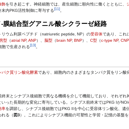
修飾
を引き起こす。神経細胞では、産生細胞に順向性に働くとともに、
[
11
]
末内PKG活性制御に寄与する
。
-膜結合型グアニル酸シクラーゼ経路
ペプチド（natriuretic peptide, NP）の
受容体
であり、これ
房型
（
atrial NP
,
ANP
）、
脳型
（
brain NP
,
BNP
）、
C型
（
c-type NP
,
CNP
[
13
]
細胞で生産される
。
ンパク質リン酸化酵素
であり、細胞内のさまざまなタンパク質をリン酸
前終末とシナプス後細胞で異なる機構を介して機能しており、それぞれ
といった長期的な変化に寄与している。シナプス前終末ではPKG IがNO/
効率
を調節し、シナプス後細胞ではPKG IIを中心に受容体リン酸化、遺
われる（
図3
）。これによりシナプス機能の可塑性と学習・記憶の基盤を