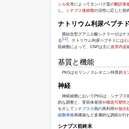
シル化
等によってタンパク質の
翻訳後
し、
シナプス後細胞
の活性に応じた前終
ナトリウム利尿ペプチド
膜結合型グアニル酸シクラーゼはナトリウム利尿
[
12
]
る
。ナトリウム利尿ペプチドには
心
筋細胞によって、CNPは主に
血管内皮
基質と機能
PKGはセリン／スレオニン特異的
タ
神経
神経細胞においてPKGは、シナプス
的な調整と、受容体発現や
構造可塑性
を介して
シナプス小胞
の再利用や
放出
細胞骨格
再構築など多層的な調節が行
シナプス前終末