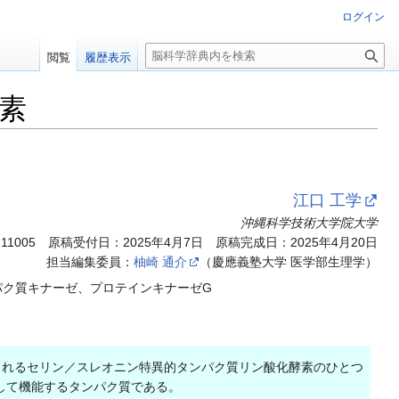
ログイン
検
閲覧
履歴表示
索
素
江口 工学
沖縄科学技術大学院大学
.11005
原稿受付日：2025年4月7日 原稿完成日：2025年4月20日
担当編集委員：
柚崎 通介
（慶應義塾大学 医学部生理学）
パク質キナーゼ、プロテインキナーゼG
化されるセリン／スレオニン特異的タンパク質リン酸化酵素のひとつ
して機能するタンパク質である。