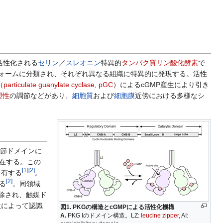
活性化される
セリン
／
スレオニン
特異的
タンパク質リン酸化酵素
で
ォームに分類され、それぞれ異なる組織に特異的に発現する。活性
（
particulate guanylate cyclase
,
pGC
）によるcGMP産生により引き
塑性
の調節などがあり、
細胞質
および
細胞膜
近傍における多様なシ
節ドメインに
が存在する。この
[
1
]
[
2
]
を有する
。
[
2
]
ある
。同領域
が解除され、触媒ド
位によって認識
図1. PKGの構造とcGMPによる活性化機構
A.
PKG Iのドメイン構造。LZ:
leucine zipper
, AI: