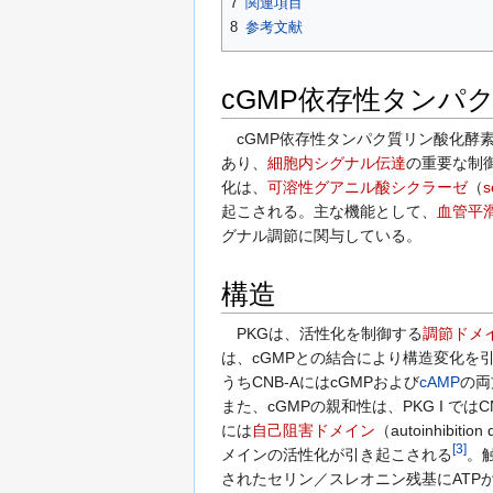
7
関連項目
8
参考文献
cGMP依存性タンパ
cGMP依存性タンパク質リン酸化酵素
あり、
細胞内シグナル伝達
の重要な制
化は、
可溶性グアニル酸シクラーゼ
（
s
起こされる。主な機能として、
血管平
グナル調節に関与している。
構造
PKGは、活性化を制御する
調節ドメ
は、cGMPとの結合により構造変化を
うちCNB-AにはcGMPおよび
cAMP
の両
また、cGMPの親和性は、PKG I では
には
自己阻害ドメイン
（autoinhib
[
3
]
メインの活性化が引き起こされる
。
されたセリン／スレオニン残基にATP