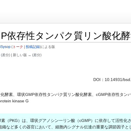
MP依存性タンパク質リン酸化酵
iSysop
(
トーク
|
投稿記録
)
による版
 (差分) | 新しい版 → (差分)
DOI：
10.14931/bsd
酸化酵素、環状GMP依存性タンパク質リン酸化酵素、cGMP依存性タン
otein kinase G
素（PKG）は、環状グアノシン一リン酸（cGMP）に依存して活性
組織など多くの器官において、細胞内シグナル伝達の重要な調節因子と