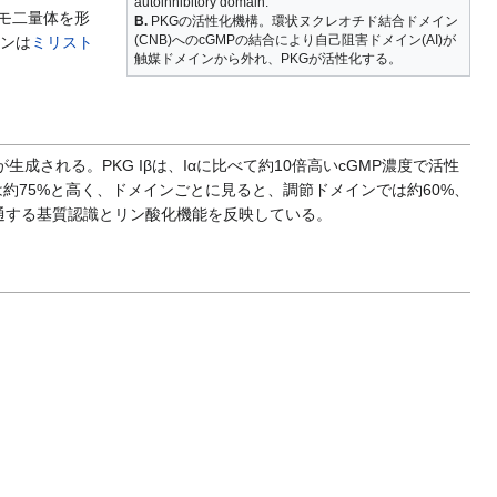
autoinhibitory domain.
ホモ二量体を形
B.
PKGの活性化機構。環状ヌクレオチド結合ドメイン
(CNB)へのcGMPの結合により自己阻害ドメイン(AI)が
インは
ミリスト
触媒ドメインから外れ、PKGが活性化する。
βが生成される。PKG Iβは、Iαに比べて約10倍高いcGMP濃度で活性
性は約75%と高く、ドメインごとに見ると、調節ドメインでは約60%、
通する基質認識とリン酸化機能を反映している。