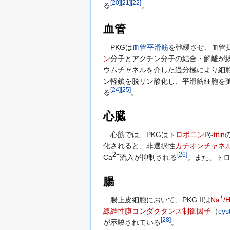
[
20
]
[
21
]
[
22
]
る
。
血管
PKGは
血管
平滑筋
を弛緩させ、血管
ン
分子とアクチン分子の結合・解離が繰
ウムチャネルを介した過分極により細
ン軽鎖を脱リン酸化し、平滑筋細胞を
[
24
]
[
25
]
る
。
心臓
心筋では、PKGは
トロポニンI
や
titin
化されると、非選択性
カチオンチャネ
2+
[
26
]
Ca
流入が抑制される
。また、トロポ
腸
+
腸上皮細胞において、PKG IIは
Na
/
線維性膜コンダクタンス制御因子
（
cys
[
28
]
が示唆されている
。