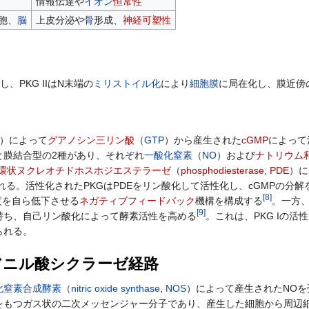
情報伝達や
イオン
恒常性
胞、
脳
上皮分泌や
骨
形成、
神経可塑性
、PKG IIはN末端の
ミリストイル化
により
細胞膜
に局在化し、膜近傍
C）によって
グアノシン三リン酸
（
GTP
）から産生された
cGMP
によって
と膜結合型の2種があり、それぞれ
一酸化窒素
（
NO
）および
ナトリウム
環状ヌクレオチドホスホジエステラーゼ
（
phosphodiesterase
,
PDE
）に
れる。活性化されたPKGはPDEをリン酸化して活性化し、cGMPの分
[
8
]
度を自ら低下させる
ネガティブフィードバック
機構を構成する
。一方、
[
9
]
持ち、自己リン酸化によって酵素活性を高める
。これは、PKG Iの活
られる。
アニル酸シクラーゼ経路
化窒素合成酵素
（
nitric oxide synthase
,
NOS
）によって産生されたNOを
をもつガス状の二次メッセンジャー分子であり、産生した細胞から周辺細