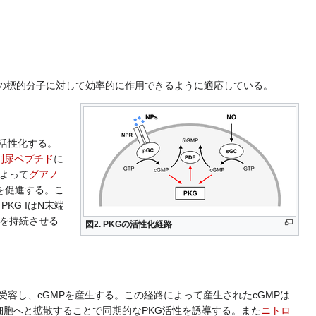
の標的分子に対して効率的に作用できるように適応している。
活性化する。
利尿ペプチド
に
よって
グアノ
解を促進する。こ
PKG IはN末端
性を持続させる
図2. PKGの活性化経路
受容し、cGMPを産生する。この経路によって産生されたcGMPは
胞へと拡散することで同期的なPKG活性を誘導する。また
ニトロ