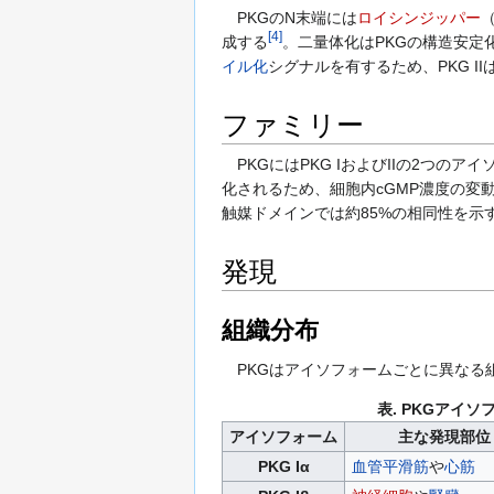
PKGのN末端には
ロイシンジッパー
（
[
4
]
成する
。二量体化はPKGの構造安定
イル化
シグナルを有するため、PKG II
ファミリー
PKGにはPKG IおよびIIの2つのアイ
化されるため、細胞内cGMP濃度の変
触媒ドメインでは約85%の相同性を
発現
組織分布
PKGはアイソフォームごとに異なる
表. PKGアイ
アイソフォーム
主な発現部位
PKG Iα
血管
平滑筋
や
心筋