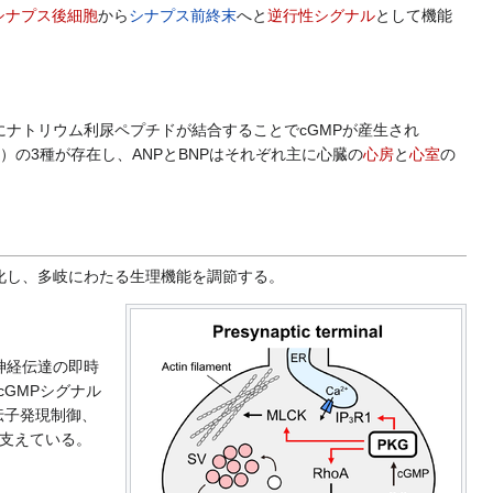
シナプス後細胞
から
シナプス前終末
へと
逆行性シグナル
として機能
にナトリウム利尿ペプチドが結合することでcGMPが産生され
）の3種が存在し、ANPとBNPはそれぞれ主に心臓の
心房
と
心室
の
化し、多岐にわたる生理機能を調節する。
神経伝達の即時
cGMPシグナル
伝子発現制御、
支えている。