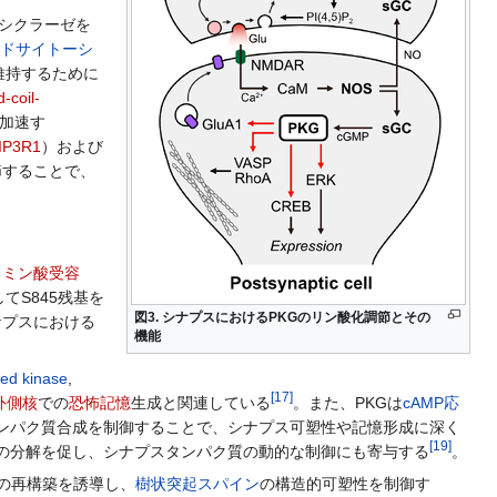
シクラーゼを
ドサイトーシ
維持するために
-coil-
加速す
IP3R1
）および
節することで、
タミン酸受容
てS845残基を
図3. シナプスにおけるPKGのリン酸化調節とその
ナプスにおける
機能
ted kinase
,
[
17
]
外側核
での
恐怖記憶
生成と関連している
。また、PKGは
cAMP応
ンパク質合成を制御することで、シナプス可塑性や記憶形成に深く
[
19
]
の分解を促し、シナプスタンパク質の動的な制御にも寄与する
。
の再構築を誘導し、
樹状突起スパイン
の構造的可塑性を制御す