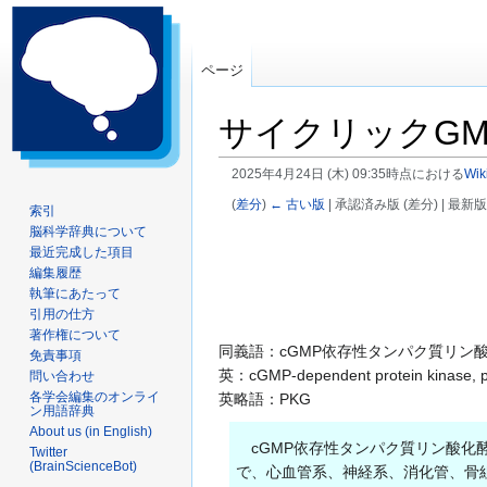
ページ
サイクリックG
2025年4月24日 (木) 09:35時点における
Wik
(
差分
)
← 古い版
| 承認済み版 (差分) | 最新版
索引
脳科学辞典について
ナ
検
最近完成した項目
ビ
索
編集履歴
ゲ
に
執筆にあたって
ー
移
引用の仕方
著作権について
シ
動
同義語：cGMP依存性タンパク質リン
免責事項
ョ
英：cGMP-dependent protein kinase, pr
問い合わせ
ン
各学会編集のオンライ
英略語：PKG
に
ン用語辞典
移
About us (in English)
cGMP依存性タンパク質リン酸化酵
Twitter
動
(BrainScienceBot)
で、心血管系、神経系、消化管、骨