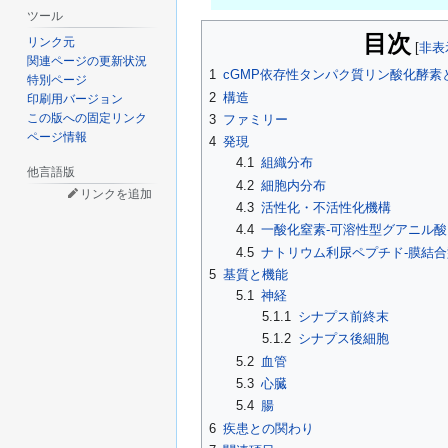
ツール
目次
リンク元
関連ページの更新状況
1
cGMP依存性タンパク質リン酸化酵素
特別ページ
2
構造
印刷用バージョン
この版への固定リンク
3
ファミリー
ページ情報
4
発現
4.1
組織分布
他言語版
4.2
細胞内分布
リンクを追加
4.3
活性化・不活性化機構
4.4
一酸化窒素-可溶性型グアニル
4.5
ナトリウム利尿ペプチド-膜結
5
基質と機能
5.1
神経
5.1.1
シナプス前終末
5.1.2
シナプス後細胞
5.2
血管
5.3
心臓
5.4
腸
6
疾患との関わり