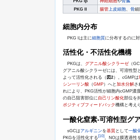
PKG Iβ
神経細胞
や
腎臓
PKG II
腸管
上皮細胞
、
骨
細
細胞内分布
PKG Iは主に
細胞質
に分布するのに対し
活性化・不活性化機構
PKGは、
グアニル酸シクラーゼ
（G
グアニル酸シクラーゼには、可溶性型
よって活性化される（
図2
）。cGMPは
シン一リン酸
（
GMP
）へと
加水分解
さ
れにより、PKG活性が細胞内cGMP濃
の自己阻害部位に
自己リン酸化
部位を
ポジティブフィードバック
機構と考え
一酸化窒素-可溶性型グ
sGCは
アルギニン
を
基質
として
一酸
[
10
]
PKGを活性化する
。NOは膜透過性