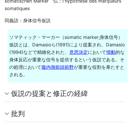
somatischen Marker 仏：l'hypothèse des marqueurs
somatiques
同義語：身体信号仮説
ソマティック・マーカー（somatic marker;身体信号）
仮説とは、Damasioら(1991)により提案され、Damasio
(1994)などで精緻化された、
意思決定
において
情動
的な
身体反応が重要な信号を提供するという仮説である。そ
の処理において
腹内側前頭前野
が重要な役割を果たすと
される。
仮説の提案と修正の経緯
批判