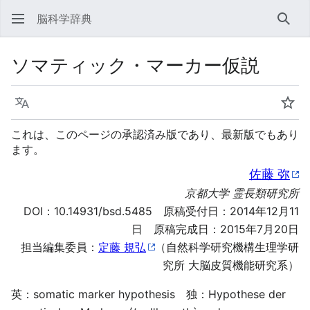
脳科学辞典
検索
ソマティック・マーカー仮説
言語
ウォ
これは、このページの承認済み版であり、最新版でもあり
ます。
佐藤 弥
京都大学 霊長類研究所
DOI：
10.14931/bsd.5485
原稿受付日：2014年12月11
日 原稿完成日：2015年7月20日
担当編集委員：
定藤 規弘
（自然科学研究機構生理学研
究所 大脳皮質機能研究系）
英：somatic marker hypothesis 独：Hypothese der