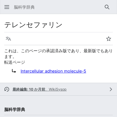
脳科学辞典
検索
テレンセファリン
言語
ウォ
これは、このページの承認済み版であり、最新版でもあり
ます。
転送ページ
転送先:
Intercellular adhesion molecule-5
最終編集: 10 か月前
、
WikiSysop
脳科学辞典