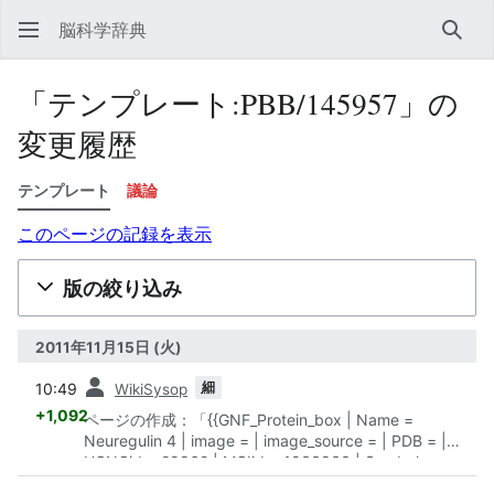
脳科学辞典
検索
「テンプレート:PBB/145957」の
変更履歴
テンプレート
議論
このページの記録を表示
版の絞り込み
2011年11月15日 (火)
前
細
10:49
WikiSysop
+1,092
ページの作成：「{{GNF_Protein_box | Name =
Neuregulin 4 | image = | image_source = | PDB = |
HGNCid = 29862 | MGIid = 1933833 | Symbol =
NRG4 | AltSymbols =; DKFZp779N0541; DKF...」