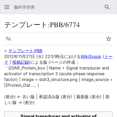
脳科学辞典
検索
テンプレート
:
PBB/6774
言語
ウォ
<
テンプレート:PBB
2012年11月27日 (火) 22:51時点における
WikiSysop
(
トー
ク
|
投稿記録
)
による版
(ページの作成：
「{{GNF_Protein_box | Name = Signal transducer and
activator of transcription 3 (acute-phase response
factor) | image = stat3_structure.png | image_source =
[[Protein_Dat...」)
(差分) ← 古い版 | 承認済み版 (差分) | 最新版 (差分) | 新
しい版 → (差分)
Signal transducer and activator of