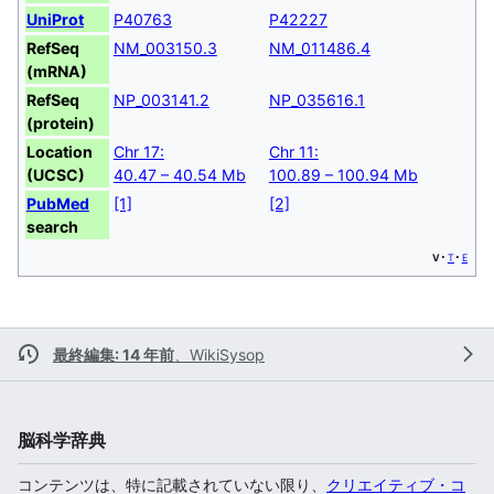
UniProt
P40763
P42227
RefSeq
NM_003150.3
NM_011486.4
(mRNA)
RefSeq
NP_003141.2
NP_035616.1
(protein)
Location
Chr 17:
Chr 11:
(UCSC)
40.47 – 40.54 Mb
100.89 – 100.94 Mb
PubMed
[1]
[2]
search
v
t
e
最終編集: 14 年前
、
WikiSysop
脳科学辞典
コンテンツは、特に記載されていない限り、
クリエイティブ・コ