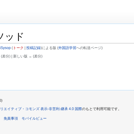
ソッド
iSysop
(
トーク
|
投稿記録
)
による版
(
外国語学習
への転送ページ)
 (差分) | 新しい版 → (差分)
0)
リエイティブ・コモンズ 表示-非営利-継承 4.0 国際
のもとで利用可能です。
免責事項
モバイルビュー