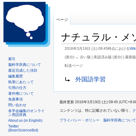
ページ
ナチュラル・メ
2016年3月19日 (土) 09:45時点における
Wik
(差分) ← 古い版 | 承認済み版 (差分) | 最新版
索引
脳科学辞典について
転送ページ
最近完成した項目
ナ
検
転送先:
編集履歴
外国語学習
執筆にあたって
ビ
索
引用の仕方
ゲ
に
著作権について
ー
移
免責事項
最終更新 2016年3月19日 (土) 09:45 (UTC+9:0
シ
動
問い合わせ
ョ
コンテンツは、特に記載されていない限り、
ク
各学会編集のオンライ
ン用語辞典
ン
プライバシー・ポリシー
脳科学辞典について
About us (in English)
に
Twitter
移
(BrainScienceBot)
動