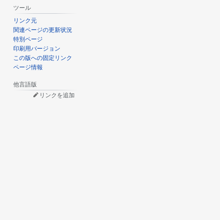
ツール
リンク元
関連ページの更新状況
特別ページ
印刷用バージョン
この版への固定リンク
ページ情報
他言語版
リンクを追加