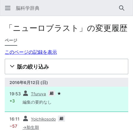
脳科学辞典
検索
「ニューロブラスト」の変更履歴
ページ
このページの記録を表示
版の絞り込み
2016年6月12日 (日)
前
細
19:53
★
Tfuruya
+3
編集の要約なし
前
細
16:11
Yoichikosodo
−57
→
胎生期