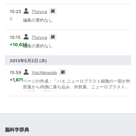
前
細
10:23
Tfuruya
0
編集の要約なし
前
細
10:15
Tfuruya
+10,638
編集の要約なし
2013年5月2日 (木)
前
細
15:59
Yoichikosodo
+1,871
ページの作成：「ハエ ニューロブラスト細胞の一部が外
胚葉から内側に落ち込み、外胚葉、ニューロブラスト、
中胚葉の3層構造になる。 ショ...」
脳科学辞典