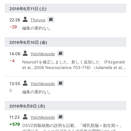
2016年6月11日 (土)
前
細
22:28
Tfuruya
−29
編集の要約なし
2016年6月10日 (金)
前
細
14:06
Yoichikosodo
−4
Neurod1を修正しました。新しく追加した (Fitzgerald
et al., 2006 Neuroscience 703-716) （Iulianella et al,
2008, Development 135, 729-741）文献について、ref
の入れ方が不明です。
前
細
13:55
Yoichikosodo
0
編集の要約なし
2016年6月9日 (木)
前
細
11:23
Yoichikosodo
+579
OSVZ前駆細胞の説明を記載、「哺乳類脳＝胎生期＝」
の項にて、ニューロブラストの近年の用例について、文