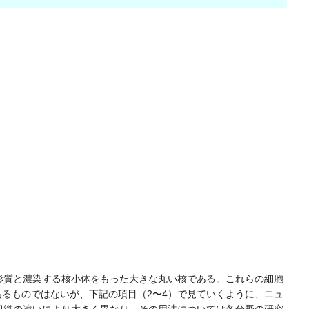
。
形質と濃染する核小体をもった大きな丸い核である。これらの細胞
るものではないが、下記の項目（2〜4）で見ていくように、ニュ
組織の違いにより大きく異なり、その用法については各分野の研究