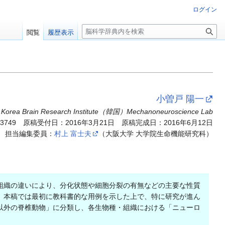
ログイン
検
閲覧
履歴表示
索
小曽戸 陽一
Korea Brain Research Institute（韓国）Mechanoneuroscience Lab
.3749
原稿受付日：2016年3月21日 原稿完成日：2016年6月12日
担当編集委員：
村上 富士夫
（大阪大学 大学院生命機能研究科）
組織の違いにより、分化状態や細胞分裂の有無などの主要な性質
、本稿では最初に教科書的な用例を示した上で、特に研究が進ん
以外の脊椎動物」に分類し、各生物種・組織における「ニューロ