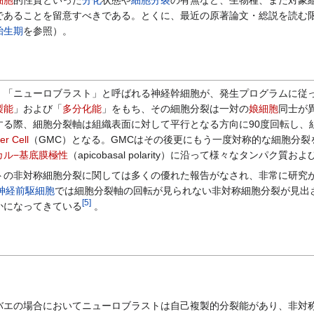
であることを留意すべきである。とくに、最近の原著論文・総説を読む
胎生期
を参照）。
、「ニューロブラスト」と呼ばれる神経幹細胞が、発生プログラムに従
製能
」および「
多分化能
」をもち、その細胞分裂は一対の
娘細胞
同士が
する際、細胞分裂軸は組織表面に対して平行となる方向に90度回転し、
er Cell
（GMC）となる。GMCはその後更にもう一度対称的な細胞分
カル−基底膜極性
（apicobasal polarity）に沿って様々なタンパ
の非対称細胞分裂に関しては多くの優れた報告がなされ、非常に研究
神経前駆細胞
では細胞分裂軸の回転が見られない非対称細胞分裂が見出
[
5
]
かになってきている
。
エの場合においてニューロブラストは自己複製的分裂能があり、非対