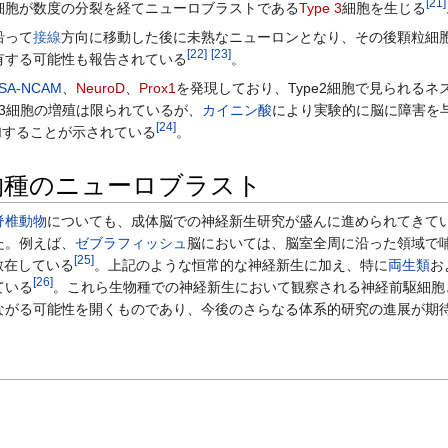
[
21
]
 2細胞が数度の分裂を経てニューロブラストである
Type 3
細胞を生じる
沿って
接線
方向に移動した後に未熟なニューロンとなり、その後顆粒細
[
22
]
[
23
]
有する可能性も報告されている
。
SA-NCAM
、
NeuroD
、
Prox1
を発現しており、Type2細胞で見られる
 3細胞の増殖は限られているが、
カイニン酸
により実験的に脳に障害を
[
24
]
加することが示されている
。
物種のニューロブラスト
脊椎動物
についても、成体脳での神経新生研究が盛んに進められてきて
た。例えば、
ゼブラフィッシュ
脳においては、脳室全周に沿った領域で哺
[
25
]
）が散在している
。上記のような恒常的な神経新生に加え、特に
両生類
お
[
26
]
ている
。これら生物種での神経新生において観察される神経前駆細胞
ながる可能性を開くものであり、今後のさらなる体系的研究の進展が期