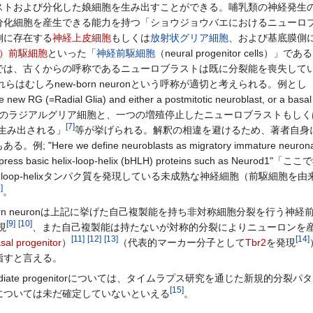
ストおよび分化した娘細胞を生み出すことができる。哺乳類の神経発生
分化細胞を産生できる能力を持つ「ショウジョウバエにおけるニューロ
側に存在する
神経上皮細胞
もしくは
放射状グリア細胞
、および基底膜側
Zone）前駆細胞
といった「
神経前駆細胞
（neural progenitor cells）」で
では、古くからの呼称であるニューロブラストは既に分裂能を喪失して
、これらはむしろnew-born neuronという呼称が適切と考えられる。例とし
new RG (=Radial Glia) and either a postmitotic neuroblast, or a basal
より、一つのラジアルグリア細胞と、一つの増殖停止したニューロブラストもしく
[
7
]
胞）が生み出される」
等が挙げられる。解釈の相違を避けるため、著者自身
e we define neuroblasts as migratory immature neurona
 express basic helix-loop-helix (bHLH) proteins such as Neurod1"「こ
helix-loop-helixタンパク質を発現している未成熟な神経細胞（前駆細胞を
8
]
。
rn neuronは上記に挙げた自己複製能を持ち非対称細胞分裂を行う神経
[
9
]
[
10
]
現
、また自己複製能は持たないが対称的分裂によりニューロンを
[
11
]
[
12
]
[
13
]
[
14
]
sal progenitor
）
（代表的マーカー分子として
Tbr2
を発現
指すと言える。
diate progenitorについては、タイムラプス研究を通じた新規的
[
15
]
については未だ確定していないといえる
。