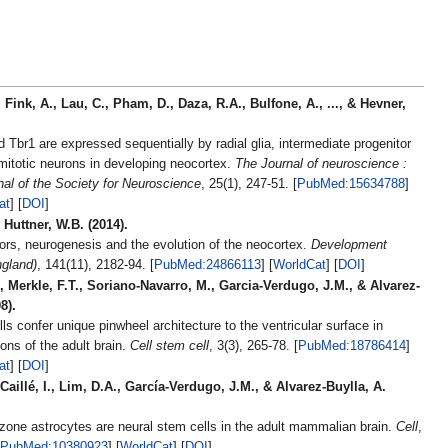
 Fink, A., Lau, C., Pham, D., Daza, R.A., Bulfone, A., ..., & Hevner,
 Tbr1 are expressed sequentially by radial glia, intermediate progenitor
mitotic neurons in developing neocortex.
The Journal of neuroscience :
urnal of the Society for Neuroscience
, 25(1), 247-51. [
PubMed:15634788
]
at
] [
DOI
]
 Huttner, W.B. (2014).
ors, neurogenesis and the evolution of the neocortex.
Development
gland)
, 141(11), 2182-94. [
PubMed:24866113
] [
WorldCat
] [
DOI
]
, Merkle, F.T., Soriano-Navarro, M., Garcia-Verdugo, J.M., & Alvarez-
8).
ls confer unique pinwheel architecture to the ventricular surface in
ons of the adult brain.
Cell stem cell
, 3(3), 265-78. [
PubMed:18786414
]
at
] [
DOI
]
Caillé, I., Lim, D.A., García-Verdugo, J.M., & Alvarez-Buylla, A.
 zone astrocytes are neural stem cells in the adult mammalian brain.
Cell
,
PubMed:10380923
] [
WorldCat
] [
DOI
]