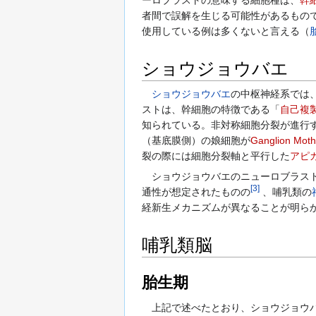
者間で誤解を生じる可能性があるもの
使用している例は多くないと言える（
ショウジョウバエ
ショウジョウバエ
の中枢神経系では
ストは、幹細胞の特徴である「
自己複
知られている。非対称細胞分裂が進行
（基底膜側）の娘細胞が
Ganglion Moth
裂の際には細胞分裂軸と平行した
アピ
ショウジョウバエのニューロブラスト
[
3
]
通性が想定されたものの
、哺乳類の
経新生メカニズムが異なることが明ら
哺乳類脳
胎生期
上記で述べたとおり、ショウジョウバ