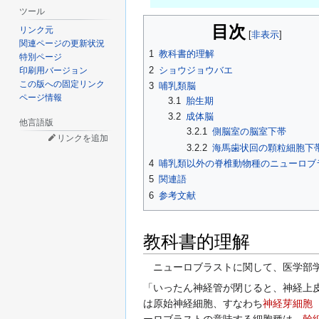
ツール
目次
リンク元
関連ページの更新状況
1
教科書的理解
特別ページ
2
ショウジョウバエ
印刷用バージョン
この版への固定リンク
3
哺乳類脳
ページ情報
3.1
胎生期
3.2
成体脳
他言語版
3.2.1
側脳室の脳室下帯
リンクを追加
3.2.2
海馬歯状回の顆粒細胞下
4
哺乳類以外の脊椎動物種のニューロブ
5
関連語
6
参考文献
教科書的理解
ニューロブラストに関して、医学部学
「いったん神経管が閉じると、神経上
は原始神経細胞、すなわち
神経芽細胞
ーロブラストの意味する細胞種は、
幹