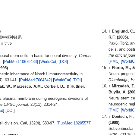
)
↑
Englund, C.,
7章中枢神経系
R.F. (2005).
ショナル
Pax6, Tbr2, and
cells, and post
the official jo
ural stem cells: a basis for neural diversity.
Current
[
PMC
] [
WorldC
, 10(1), 38-44. [
PubMed:10679433
] [
WorldCat
] [
DOI
]
↑
Florio, M., &
995).
Neural progenit
etric inheritance of Notch1 immunoreactivity in
(Cambridge, En
, 82(4), 631-41. [
PubMed:7664342
] [
WorldCat
] [
DOI
]
↑
Mirzadeh, Z.
k, W., Marzesco, A.M., Corbeil, D., & Huttner,
Buylla, A. (200
Neural stem cel
cal plasma membrane during neurogenic divisions of
neurogenic regi
e EMBO journal
, 23(11), 2314-24.
[
PMC
] [
WorldC
at
] [
DOI
]
↑
Doetsch, F., 
(1999).
l division.
Cell
, 132(4), 583-97. [
PubMed:18295577
]
Subventricular
97(6), 703-16. [