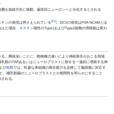
。
胞層を放線方向に移動、歯状回ニューロンへと分化するとされる
[
21
]
ネスチンの発現は押さえられている
。DCXの発現はPSA-NCAMとほ
与えた場合、
ネスチン
陽性のType1およびType2細胞の増殖能は変わ
いる。興味深いことに、動物種の違いにより神経新生がおこる領域
乳類のTAPあるいはニューロブラストに類する一過的に増殖する神
よび
魚類
では、旺盛な体組織の再生能力を反映して脳損傷に対応す
と、哺乳類脳のニューロブラストとの相関性を明らかにすること
待される。