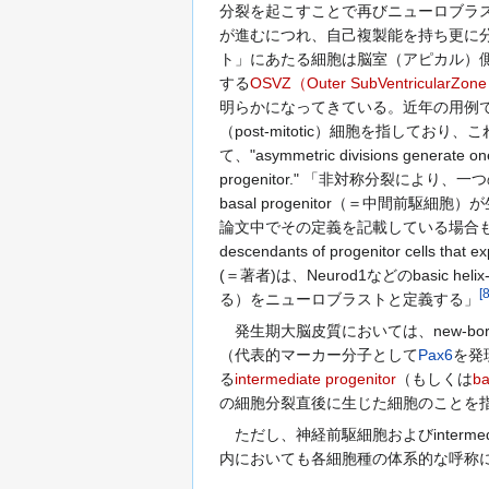
分裂を起こすことで再びニューロブラ
が進むにつれ、自己複製能を持ち更に
ト」にあたる細胞は脳室（アピカル）
する
OSVZ（Outer SubVentricular
明らかになってきている。近年の用例
（post-mitotic）細胞を指しており
て、"asymmetric divisions generate one 
progenitor." 「非対称分裂に
basal progenitor（＝中間前駆細
論文中でその定義を記載している場合もある。例; "Her
descendants of progenitor cells that
(＝著者)は、Neurod1などのbasic 
[
る）をニューロブラストと定義する」
発生期大脳皮質においては、new-bo
（代表的マーカー分子として
Pax6
を発
る
intermediate progenitor
（もしくは
ba
の細胞分裂直後に生じた細胞のことを
ただし、神経前駆細胞およびinterme
内においても各細胞種の体系的な呼称