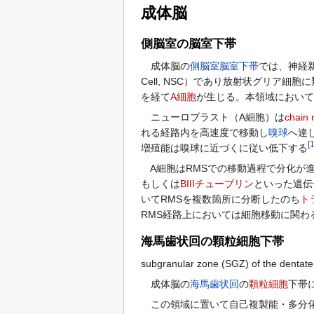
成体脳
側脳室の脳室下帯
成体脳の
側脳室
脳室下帯
では、神経新
Cell, NSC）であり放射状グリア細
を経て
A細胞
が生じる。本領域において
ニューロブラスト（A細胞）は
chain 
れる経路内を高速度で移動し
嗅球
へ達
[
増殖能は嗅球に近づくに従い低下する
A細胞はRMSでの移動過程で分化が
もしくは
BIIIチューブリン
といった遺伝
いてRMSを複数箇所に分断したのち
ト
RMS経路上においては細胞移動に関
海馬歯状回の顆粒細胞下帯
subgranular zone (SGZ) of the dentate
成体脳の
海馬
歯状回
の
顆粒細胞
下帯
この領域に置いて自己複製能・多分化能