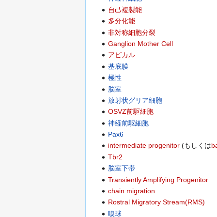
自己複製能
多分化能
非対称細胞分裂
Ganglion Mother Cell
アピカル
基底膜
極性
脳室
放射状グリア細胞
OSVZ前駆細胞
神経前駆細胞
Pax6
intermediate progenitor
(もしくは
b
Tbr2
脳室下帯
Transiently Amplifying Progenitor
chain migration
Rostral Migratory Stream(RMS)
嗅球