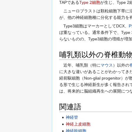
TAPである
Type 2細胞
が生じ、Type
ニューロブラストは顆粒細胞下帯に
が、他の神経細胞種に分化する能力を
Type3細胞はマーカーとしてDCX、
P
ぼ重なっている。通常条件下で、Type
らないものの、Type3細胞の増殖が増
哺乳類以外の脊椎動
近年、哺乳類（特に
マウス
）以外の
に大きな違いがあることがわかってき
経前駆細胞（Non-glial progenitor
る形で生じる神経新生が多く報告され
は、将来的に脳組織再生への展開につ
関連語
神経管
神経上皮細胞
神経幹細胞