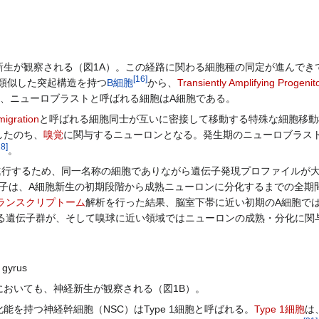
生が観察される（図1A）。この経路に関わる細胞種の同定が進んできている
[
16
]
胞に類似した突起構造を持つ
B細胞
から、
Transiently Amplifying Progenit
、ニューロブラストと呼ばれる細胞はA細胞である。
migration
と呼ばれる細胞同士が互いに密接して移動する特殊な細胞移動
したのち、
嗅覚
に関与するニューロンとなる。発生期のニューロブラスト
18
]
。
進行するため、同一名称の細胞でありながら遺伝子発現プロファイルが
子は、A細胞新生の初期段階から成熟ニューロンに分化するまでの全期
ランスクリプトーム
解析を行った結果、脳室下帯に近い初期のA細胞で
わる遺伝子群が、そして嗅球に近い領域ではニューロンの成熟・分化に関
 gyrus
においても、神経新生が観察される（図1B）。
を持つ神経幹細胞（NSC）はType 1細胞と呼ばれる。
Type 1細胞
は