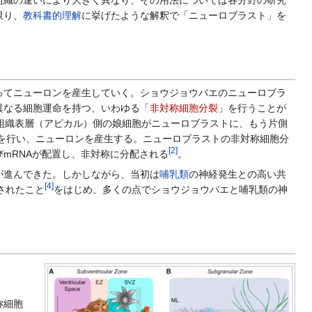
限り、
教科書的理解
に挙げたような解釈で「ニューロブラスト」を
ってニューロンを産生していく。ショウジョウバエのニューロブラ
異なる細胞運命を持つ、いわゆる「
非対称細胞分裂
」を行うことが
組織表層（アピカル）側の娘細胞がニューロブラストに、もう片側
裂を行い、ニューロンを産生する。ニューロブラストの非対称細胞分
[
2
]
ク質およびmRNAが配置し、非対称に分配される
。
が進んできた。しかしながら、当初は
哺乳類
の神経発生との高い共
[
4
]
されたこと
をはじめ、多くの点でショウジョウバエと哺乳類の神
称細胞