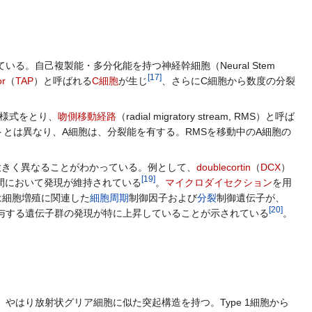
。自己複製能・多分化能を持つ神経幹細胞（Neural Stem
[
17
]
or
（
TAP
）と呼ばれる
C細胞
が生じ
、さらにC細胞から数度の分裂
様式をとり、
吻側移動経路
（radial migratory stream, RMS）と呼ば
とは異なり、A細胞は、分裂能を有する。RMSを移動中のA細胞の
大きく異なることがわかっている。例として、
doublecortin
（
DCX
）
[
19
]
間において発現が維持されている
。
マイクロダイセクション
を用
は細胞増殖に関連した
細胞周期
制御因子および
分裂
制御遺伝子が、
[
20
]
与する遺伝子群の発現が特に上昇していることが示されている
。
、やはり放射状グリア細胞に似た突起構造を持つ。Type 1細胞から