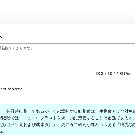
ト
最新版でもあります。
DOI：
10.14931/bsd
euroblaste
「神経芽細胞」であるが、その意味する細胞種は、生物種および対象
現段階では、ニューロブラストを統一的に定義することは困難であるが
乳類（胎生期および成体脳）」、更に近年研究が進みつつある「哺乳類
る。