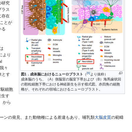
の研究
ブラス
に存在
あることが
いる
は
により
l
こで我々
[
6
]
由来とす
図1．成体脳におけるニューロブラスト
（
より抜粋）
成体脳のうち、（A）側脳室の脳室下帯および（B）海馬歯状回
の顆粒細胞下帯における神経新生を示す模式図。赤四角の細胞
前駆細胞
種が、それぞれの領域におけるニューロブラスト。
産生す
）から
分裂パターンの発見、また動物種による差違もあり、哺乳類
大脳皮質
の範疇