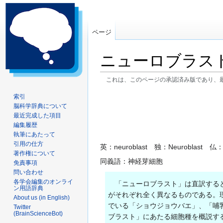
ページ
ニューロブラス
これは、このページの承認済み版であり、
ナ
検
索引
脳科学辞典について
ビ
索
最近完成した項目
ゲ
に
編集履歴
ー
移
執筆にあたって
シ
動
引用の仕方
英：neuroblast 独：Neuroblast 仏：n
ョ
著作権について
同義語：神経芽細胞
ン
免責事項
問い合わせ
に
各学会編集のオンライ
移
「ニューロブラスト」は直訳すると
ン用語辞典
動
がそれぞれ全く異なるものである。
About us (in English)
でいる「ショウジョウバエ」、「哺
Twitter
(BrainScienceBot)
ブラスト」にあたる細胞種を概説す