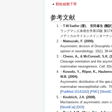
顆粒細胞下帯
参考文献
↑
T.W.Sadler (著)、 安田峯生 (翻訳
ラングマン人体発生学第10版 第1
メディカルサイエンスインターナ
↑
Matsuzaki, F. (2000).
Asymmetric division of Drosophila ne
opinion in neurobiology
↑
Chenn, A., & McConnell, S.K. (1
Cleavage orientation and the asymm
mammalian neurogenesis.
Cell
↑
Kosodo, Y., Röper, K., Haubensa
W.B. (2004).
Asymmetric distribution of the api
mammalian neuroepithelial cells.
Th
[
PubMed:15141162
] [
PMC
] [
WorldC
↑
Knoblich, J.A. (2008).
Mechanisms of asymmetric stem cel
[
WorldCat
] [
DOI
]