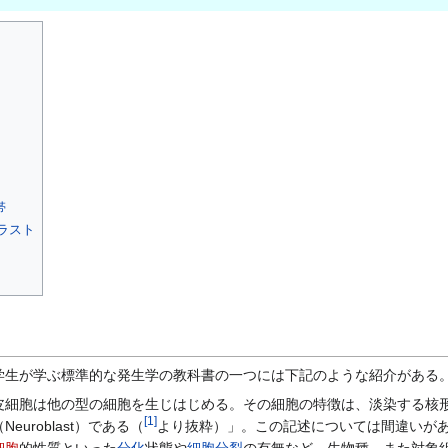
帯
ラスト
生が学ぶ標準的な発生学の教科書の一つには下記のような紹介がある
皮細胞は他の型の細胞を生じはじめる。その細胞の特徴は、淡染する核
[
1
]
（Neuroblast）である（
より抜粋）」。この記述については間違いがあ
細胞
的性質といった
分化
状態や
細胞分裂
の有無など、生物種、また対象