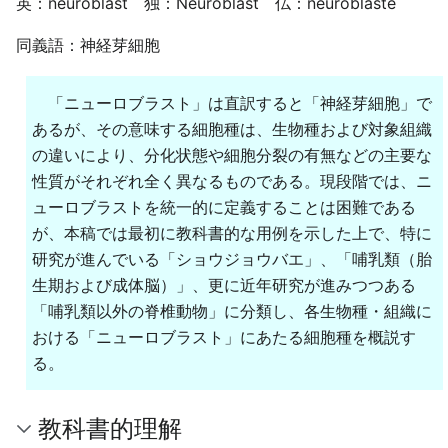
英：neuroblast 独：Neuroblast 仏：neuroblaste
同義語：神経芽細胞
「ニューロブラスト」は直訳すると「神経芽細胞」で
あるが、その意味する細胞種は、生物種および対象組織
の違いにより、分化状態や細胞分裂の有無などの主要な
性質がそれぞれ全く異なるものである。現段階では、ニ
ューロブラストを統一的に定義することは困難である
が、本稿では最初に教科書的な用例を示した上で、特に
研究が進んでいる「ショウジョウバエ」、「哺乳類（胎
生期および成体脳）」、更に近年研究が進みつつある
「哺乳類以外の脊椎動物」に分類し、各生物種・組織に
おける「ニューロブラスト」にあたる細胞種を概説す
る。
教科書的理解