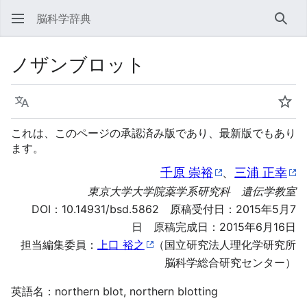
脳科学辞典
検索
ノザンブロット
言語
ウォ
これは、このページの承認済み版であり、最新版でもあり
ます。
千原 崇裕
、
三浦 正幸
東京大学大学院薬学系研究科 遺伝学教室
DOI：
10.14931/bsd.5862
原稿受付日：2015年5月7
日 原稿完成日：2015年6月16日
担当編集委員：
上口 裕之
（国立研究法人理化学研究所
脳科学総合研究センター）
英語名：northern blot, northern blotting