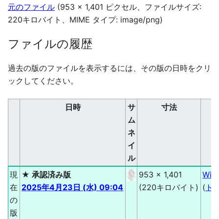
元のファイル
(953 × 1,401 ピクセル、ファイルサイズ:
220キロバイト、MIME タイプ:
image/png
)
ファイルの履歴
過去の版のファイルを表示するには、その版の日時をクリ
ックしてください。
日時
サ
寸法
ム
ネ
イ
ル
現
★ 承認済み版
953 × 1,401
Wik
在
2025年4月23日 (水) 09:04
(220キロバイト)
(
ト
の
版