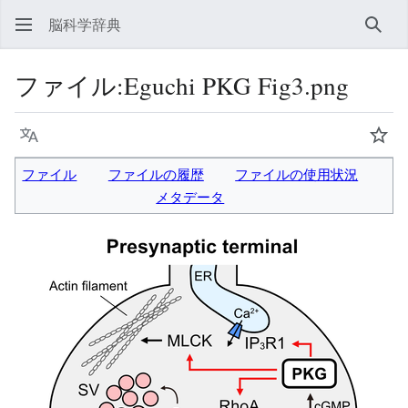
脳科学辞典
検索
ファイル
:
Eguchi PKG Fig3.png
言語
ウォ
ファイル
ファイルの履歴
ファイルの使用状況
メタデータ