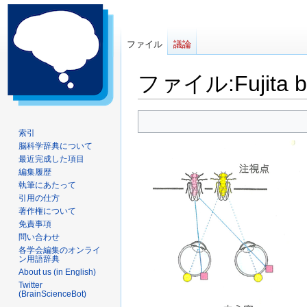
ファイル
議論
ファイル
:
Fujita 
ナ
検
ビ
索
索引
脳科学辞典について
ゲ
に
最近完成した項目
ー
移
編集履歴
シ
動
執筆にあたって
ョ
引用の仕方
ン
著作権について
に
免責事項
問い合わせ
移
各学会編集のオンライ
動
ン用語辞典
About us (in English)
Twitter
(BrainScienceBot)