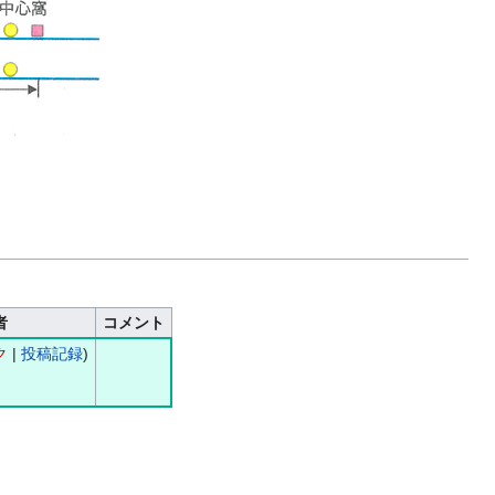
者
コメント
ク
|
投稿記録
)