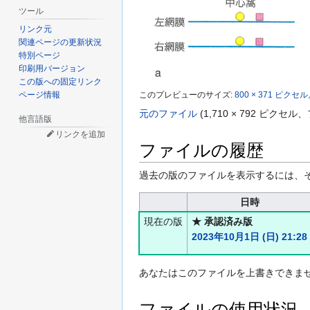
ツール
リンク元
関連ページの更新状況
特別ページ
印刷用バージョン
この版への固定リンク
ページ情報
このプレビューのサイズ:
800 × 371 ピクセル
元のファイル
(1,710 × 792 ピク
他言語版
リンクを追加
ファイルの履歴
過去の版のファイルを表示するには、
日時
現在の版
★ 承認済み版
2023年10月1日 (日) 21:28
あなたはこのファイルを上書きできま
ファイルの使用状況