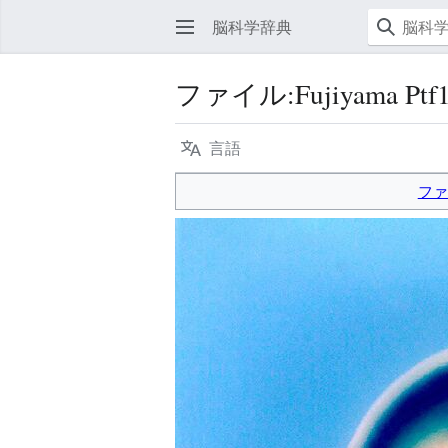
脳科学辞典
ファイル
:
Fujiyama Ptf1
言語
ファ