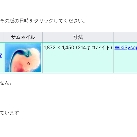
その版の日時をクリックしてください。
サムネイル
寸法
1,872 × 1,450
(214キロバイト)
WikiSyso
7
せん。
ています: