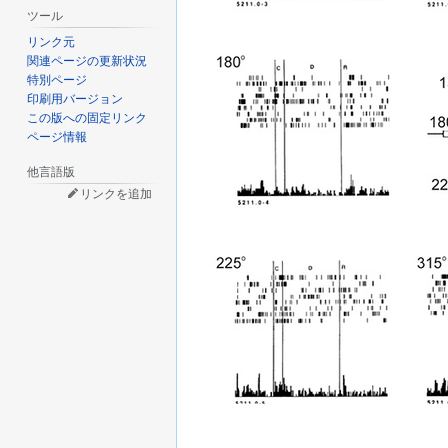
動
ツール
リンク元
関連ページの更新状況
特別ページ
印刷用バージョン
この版への固定リンク
ページ情報
他言語版
リンクを追加