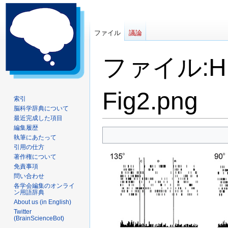
ファイル
議論
ファイル
:
H
Fig2.png
索引
脳科学辞典について
最近完成した項目
編集履歴
ナ
検
執筆にあたって
ビ
索
引用の仕方
ゲ
に
著作権について
ー
移
免責事項
問い合わせ
シ
動
各学会編集のオンライ
ョ
ン用語辞典
ン
About us (in English)
に
Twitter
(BrainScienceBot)
移