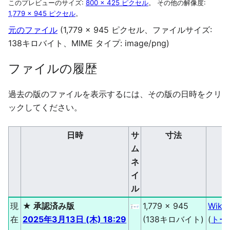
このプレビューのサイズ:
800 × 425 ピクセル
。
その他の解像度:
1,779 × 945 ピクセル
。
元のファイル
(1,779 × 945 ピクセル、ファイルサイズ:
138キロバイト、MIME タイプ:
image/png
)
ファイルの履歴
過去の版のファイルを表示するには、その版の日時をクリ
ックしてください。
日時
サ
寸法
ム
ネ
イ
ル
現
★ 承認済み版
1,779 × 945
Wiki
在
2025年3月13日 (木) 18:29
(138キロバイト)
(
トー