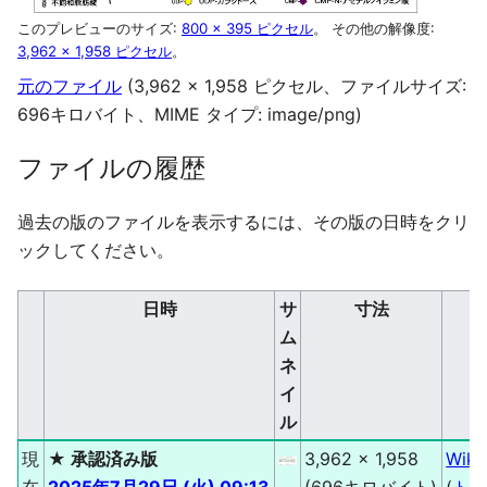
このプレビューのサイズ:
800 × 395 ピクセル
。
その他の解像度:
3,962 × 1,958 ピクセル
。
元のファイル
(3,962 × 1,958 ピクセル、ファイルサイズ:
696キロバイト、MIME タイプ:
image/png
)
ファイルの履歴
過去の版のファイルを表示するには、その版の日時をクリ
ックしてください。
日時
サ
寸法
ム
ネ
イ
ル
現
★ 承認済み版
3,962 × 1,958
Wiki
在
2025年7月29日 (火) 09:13
(696キロバイト)
(
ト