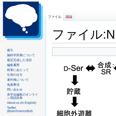
ファイル
議論
ファイル
:
N
ナ
検
索引
脳科学辞典について
ビ
索
最近完成した項目
ゲ
に
編集履歴
ー
移
執筆にあたって
シ
動
引用の仕方
ョ
著作権について
ン
免責事項
問い合わせ
に
各学会編集のオンライ
移
ン用語辞典
動
About us (in English)
Twitter
(BrainScienceBot)