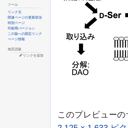
ツール
リンク元
関連ページの更新状況
特別ページ
印刷用バージョン
この版への固定リンク
ページ情報
他言語版
リンクを追加
このプレビューの
2,125 × 1,633 