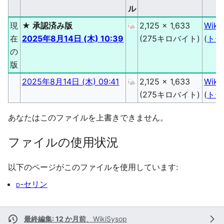
ル
現
★ 承認済み版
2,125 × 1,633
Wiki
在
2025年8月14日 (木) 10:39
(275キロバイト)
(
トー
の
版
2025年8月14日 (木) 09:41
2,125 × 1,633
Wiki
(275キロバイト)
(
トー
あなたはこのファイルを上書きできません。
ファイルの使用状況
以下のページがこのファイルを使用しています:
d
-セリン
最終編集: 12 か月前
、
WikiSysop