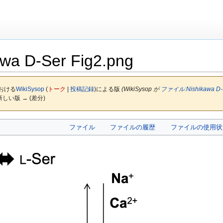
awa D-Ser Fig2.png
における
WikiSysop
(
トーク
|
投稿記録
)
による版
(WikiSysop が
ファイル:Nishikawa D-S
 新しい版 → (差分)
ファイル
ファイルの履歴
ファイルの使用状