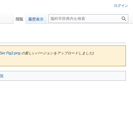
ログイン
検
閲覧
履歴表示
索
er Fig2.png
の新しいバージョンをアップロードしました)
況