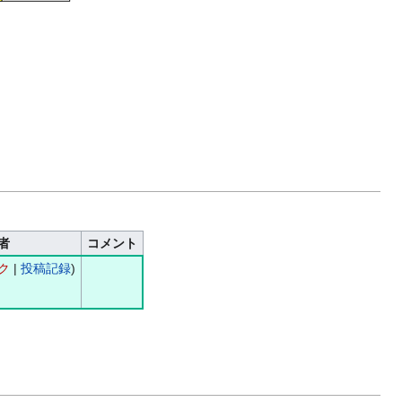
者
コメント
ク
|
投稿記録
)