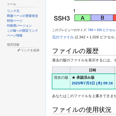
ツール
リンク元
関連ページの更新状況
特別ページ
印刷用バージョン
このプレビューのサイズ:
799 × 350 ピクセル
この版への固定リンク
ページ情報
元のファイル
(2,342 × 1,026 
他言語版
ファイルの履歴
リンクを追加
過去の版のファイルを表示するには、
日時
現在の版
★ 承認済み版
2025年7月3日 (木) 09:16
あなたはこのファイルを上書きできま
ファイルの使用状況