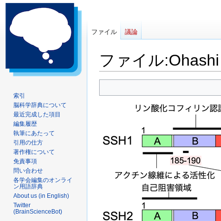
ファイル
議論
ファイル
:
Ohashi
ナ
検
ビ
索
索引
脳科学辞典について
ゲ
に
最近完成した項目
ー
移
編集履歴
シ
動
執筆にあたって
ョ
引用の仕方
ン
著作権について
に
免責事項
問い合わせ
移
各学会編集のオンライ
動
ン用語辞典
About us (in English)
Twitter
(BrainScienceBot)