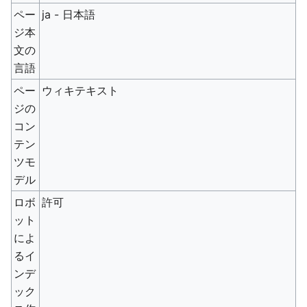
ペー
ja - 日本語
ジ本
文の
言語
ペー
ウィキテキスト
ジの
コン
テン
ツモ
デル
ロボ
許可
ット
によ
るイ
ンデ
ック