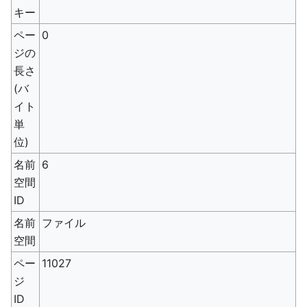
キー
ペー
0
ジの
長さ
(バ
イト
単
位)
名前
6
空間
ID
名前
ファイル
空間
ペー
11027
ジ
ID