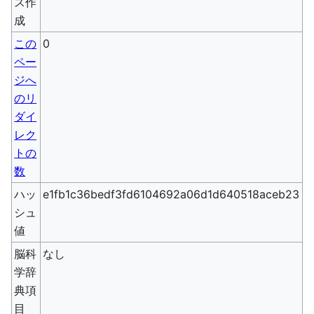
ス作
成
この
0
ペー
ジへ
のリ
ダイ
レク
トの
数
ハッ
e1fb1c36bedf3fd6104692a06d1d640518aceb23
シュ
値
脳科
なし
学辞
典項
目