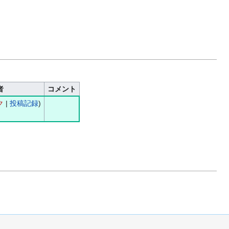
者
コメント
ク
|
投稿記録
)