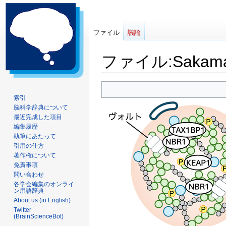
ファイル
議論
ファイル
:
Sakama
ナ
検
ビ
索
索引
脳科学辞典について
ゲ
に
最近完成した項目
ー
移
編集履歴
シ
動
執筆にあたって
ョ
引用の仕方
ン
著作権について
に
免責事項
問い合わせ
移
各学会編集のオンライ
動
ン用語辞典
About us (in English)
Twitter
(BrainScienceBot)