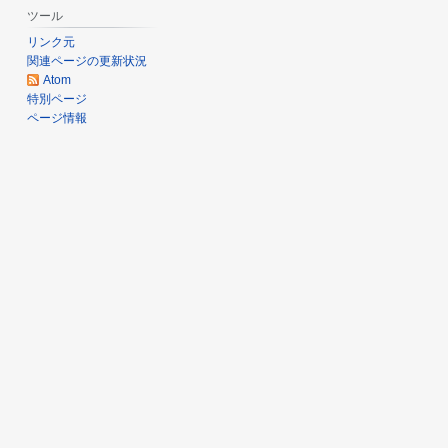
し
ツール
月
リンク元
1
関連ページの更新状況
1
Atom
日
特別ページ
ページ情報
(
金
)