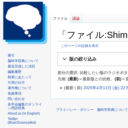
ファイル
議論
「ファイル:Shima
このページの記録を表示
ナ
検
索引
版の絞り込み
脳科学辞典について
ビ
索
最近完成した項目
ゲ
に
編集履歴
差分の選択: 比較したい版のラジオボタ
ー
移
執筆にあたって
凡例:
(最新)
＝最新版との比較、
(前)
＝
シ
動
引用の仕方
ョ
最新
前
2025年4月11日 (金) 22:
著作権について
2
ン
免責事項
編
0
問い合わせ
に
集
2
各学会編集のオンライ
移
の
ン用語辞典
プライバシー・ポリシー
脳科学辞典について
5
動
要
About us (in English)
年
約
Twitter
(BrainScienceBot)
な
4