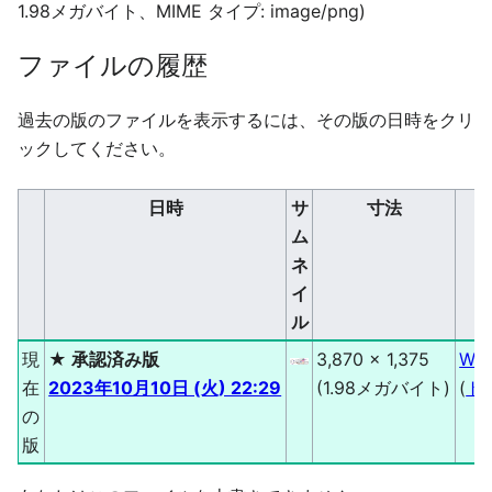
1.98メガバイト、MIME タイプ:
image/png
)
ファイルの履歴
過去の版のファイルを表示するには、その版の日時をクリ
ックしてください。
日時
サ
寸法
ム
ネ
イ
ル
現
★ 承認済み版
3,870 × 1,375
Wik
在
2023年10月10日 (火) 22:29
(1.98メガバイト)
(
ト
の
版