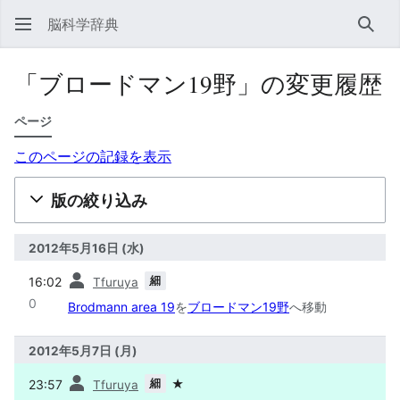
脳科学辞典
検索
「ブロードマン19野」の変更履歴
ページ
このページの記録を表示
版の絞り込み
2012年5月16日 (水)
前
細
16:02
Tfuruya
0
Brodmann area 19
を
ブロードマン19野
へ移動
2012年5月7日 (月)
前
細
23:57
★
Tfuruya