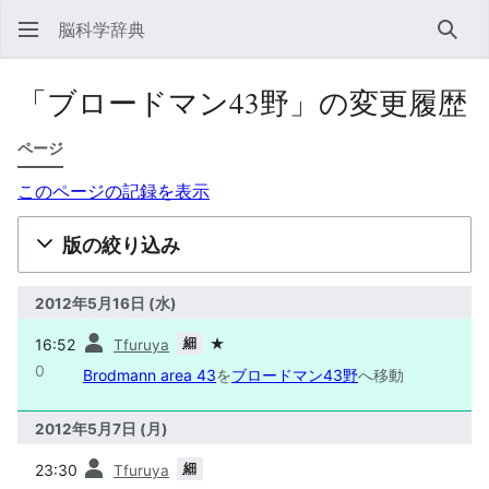
脳科学辞典
検索
「ブロードマン43野」の変更履歴
ページ
このページの記録を表示
版の絞り込み
2012年5月16日 (水)
前
細
16:52
★
Tfuruya
0
Brodmann area 43
を
ブロードマン43野
へ移動
2012年5月7日 (月)
前
細
23:30
Tfuruya